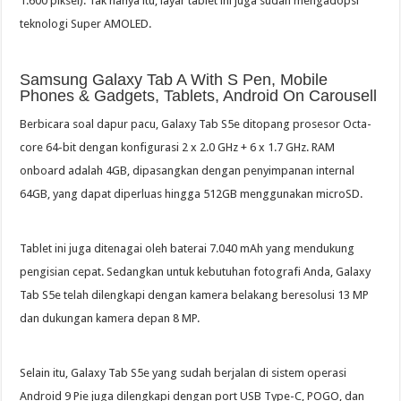
1.600 piksel). Tak hanya itu, layar tablet ini juga sudah mengadopsi
teknologi Super AMOLED.
Samsung Galaxy Tab A With S Pen, Mobile
Phones & Gadgets, Tablets, Android On Carousell
Berbicara soal dapur pacu, Galaxy Tab S5e ditopang prosesor Octa-
core 64-bit dengan konfigurasi 2 x 2.0 GHz + 6 x 1.7 GHz. RAM
onboard adalah 4GB, dipasangkan dengan penyimpanan internal
64GB, yang dapat diperluas hingga 512GB menggunakan microSD.
Tablet ini juga ditenagai oleh baterai 7.040 mAh yang mendukung
pengisian cepat. Sedangkan untuk kebutuhan fotografi Anda, Galaxy
Tab S5e telah dilengkapi dengan kamera belakang beresolusi 13 MP
dan dukungan kamera depan 8 MP.
Selain itu, Galaxy Tab S5e yang sudah berjalan di sistem operasi
Android 9 Pie juga dilengkapi dengan port USB Type-C, POGO, dan