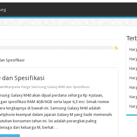
ung
Ter
Har
Har
an Spesifikasi
Har
dan Spesifikasi
Har
ktifkan
pada Harga Samsung Galaxy M40 dan Spesifikasi
Har
sung Galaxy M40 akan dijual perdana seharga Rp 4 jutaan,
Harg
gan spesifikasi RAM 4GB/6GB serta layar 6,3 inci. Simak review
Har
ara lengkapnya di bawah ini. Samsung Galaxy M40 adalah
rtphone keempat dalam jajaran Galaxy M yang hadir memenuhi
utuhan konsumen tahun ini. Ini adalah perangkat paling
tenaga dari keluarga M, berkat …