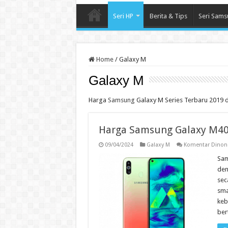
Seri HP
Berita & Tips
Seri Sams
Home
/
Galaxy M
Galaxy M
Harga
Samsung
Galaxy M Series Terbaru 2019 d
Harga Samsung Galaxy M40 
09/04/2024
Galaxy M
Komentar Dinona
Sam
den
sec
sma
keb
ber