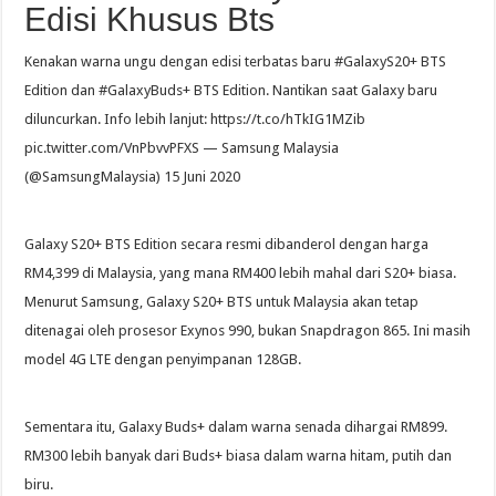
Edisi Khusus Bts
Kenakan warna ungu dengan edisi terbatas baru #GalaxyS20+ BTS
Edition dan #GalaxyBuds+ BTS Edition. Nantikan saat Galaxy baru
diluncurkan. Info lebih lanjut: https://t.co/hTkIG1MZib
pic.twitter.com/VnPbvvPFXS — Samsung Malaysia
(@SamsungMalaysia) 15 Juni 2020
Galaxy S20+ BTS Edition secara resmi dibanderol dengan harga
RM4,399 di Malaysia, yang mana RM400 lebih mahal dari S20+ biasa.
Menurut Samsung, Galaxy S20+ BTS untuk Malaysia akan tetap
ditenagai oleh prosesor Exynos 990, bukan Snapdragon 865. Ini masih
model 4G LTE dengan penyimpanan 128GB.
Sementara itu, Galaxy Buds+ dalam warna senada dihargai RM899.
RM300 lebih banyak dari Buds+ biasa dalam warna hitam, putih dan
biru.