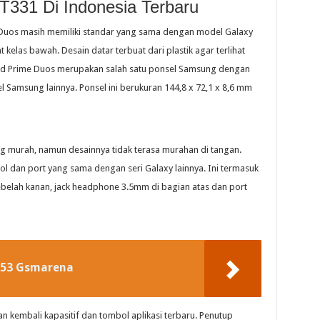
331 Di Indonesia Terbaru
Duos masih memiliki standar yang sama dengan model Galaxy
kelas bawah. Desain datar terbuat dari plastik agar terlihat
nd Prime Duos merupakan salah satu ponsel Samsung dengan
 Samsung lainnya. Ponsel ini berukuran 144,8 x 72,1 x 8,6 mm
 murah, namun desainnya tidak terasa murahan di tangan.
 dan port yang sama dengan seri Galaxy lainnya. Ini termasuk
sebelah kanan, jack headphone 3.5mm di bagian atas dan port
A53 Gsmarena
an kembali kapasitif dan tombol aplikasi terbaru. Penutup