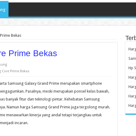
ung
Prime Bekas
Ter
Har
e Prime Bekas
Sams
sung
Hp S
 Core Prime Bekas
Har
akarta Samsung Galaxy Grand Prime merupakan smartphone
Harg
mengagumkan. Pasalnya, meski merupakan ponsel kelas bawah,
Harg
 banyak fitur dan teknologi pintar. Kehebatan Samsung
Harg
lnya. Namun harga Samsung Grand Prime juga tergolong murah.
me menawarkan kinerja yang andal tetapi terjangkau untuk
menjadi incaran.