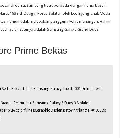
terbesar di dunia, Samsung tidak berbeda dengan nama besar.
Maret 1938 di Daegu, Korea Selatan oleh Lee Byung-chul. Meski
atas, namun tidak melupakan pengguna kelas menengah. Hal ini
-level. Salah satunya adalah Samsung Galaxy Grand Duos.
re Prime Bekas
i Serta Bekas Tablet Samsung Galaxy Tab 4 T331 Di Indonesia
 Xiaomi Redmi 1s + Samsung Galaxy S Duos 3 Mobiles.
r,blue,colorfulness,graphic Design,pattern,triangle (#102539)
u