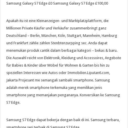
Samsung Galaxy S7 Edge £0 Samsung Galaxy S7 Edge £100,00
Apakah itu ist eine Kleinanzeigen- und Marktplatzplattform, die
Millionen Private Käufer und Verkäufer zusammenbringt ganz
Deutschland – Berlin, München, Köln, Stuttgart, Mannheim, Hamburg
und Frankfurt zählie zählen Stenbtenzurpping sec. Anda dapat
menemukan produk cantik dalam berbagai kategori – bekas & baru.
Die Auswahl reicht von Elektronik, Kleidung und Accessoires, Angebote
für Babies & Kinder über Möbel für Wohnen & Garten bis hin zu
speziellen Interessen wie Autos oder Immobilien.Liputan6.com,
Jakarta Projesant me semangali sambalii smartphone. Samsung
adalah merek smartphone terkemuka yang memilikan jenis
smartphone yang memanjakan pengananya. Konversikan ke Samsung
S7 Edge.
Samsung S7 Edge dapat bekerja dengan baik di ini. Samsung terbaru,
smartphone seri terbaik di Samsung S7 Edge.