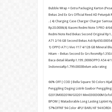
Bubble Wrap + Extra Packaging Karton (Pe
Bekas 2nd Ex Grs Official Reed AD Petunju
. ( 4) Charging Case Charger Charger Sam
Rp20.0006(4) Xiaomi Redmi Note 5 PRO 4/64
Redmi Note Red Bekas Second Original Rp1.2
A71 2/16 GB Second Bekas Asli Rp650.000
1) OPPO A71 ) Vivo Y17 4/128 GB Mineral B
Hitam – Bekas Second Ex Grs ResmiRp1.350.
Baca detail iklanRp1.199 ,0006OPPO A54 4/1
IndonesiaRp1.799.0003Belum ada rating
66% OFF [ COD ] Bella Square 50 Colors Hi
Penggiling Daging Listrik Gaabor Penggilin
02013M00201M/G0201 Mini0300300M Exfoliat
BPOM | Matadorable Long Lasting Liptint H
57%OFFKF 94 Color 4PLY BARU KF 94 KOREA