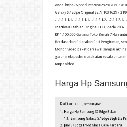
Anda. https:///product/20962929/708027
Galaxy S7 Edge Original SEIN 1031629 / 21800 
.1.1.1.1.1.1.1.1.1.1.1.1.1.1.1.2.1.2.1.2.1.1.2.1.1
Inactive/Disabled Original LCD Shade 20% L
RP 1.100.000 Garansi Toko Bersih 7 Hari u
Berdasarkan Pelacakan Resi Pengiriman, seba
Mohon video paket dari awal sampai akhir saa
garansi ekspedisi (rusak atau rusak) untuk
tanpa video.
Harga Hp Samsun
Daftar isi :
sembunyikan
1.
Harga Hp Samsung S7 Edge Bekas
1.1.
Samsung Galaxy S7 Edge 32gb Lte Pr
2.
Jual S7 Edge Front Glass Case Terbaru