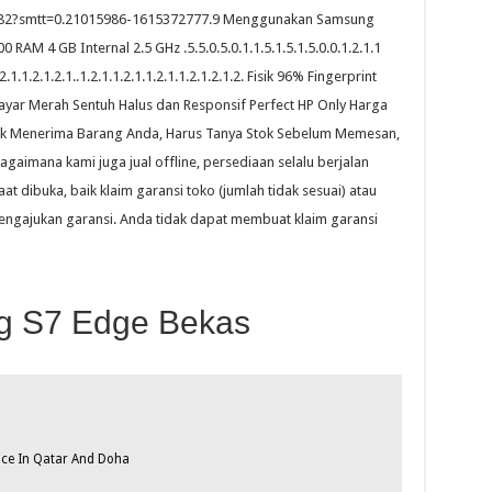
6382?smtt=0.21015986-1615372777.9 Menggunakan Samsung
RAM 4 GB Internal 2.5 GHz .5.5.0.5.0.1.1.5.1.5.1.5.0.0.1.2.1.1
.2.1.1.2.1.2.1..1.2.1.1.2.1.1.2.1.1.2.1.2.1.2. Fisik 96% Fingerprint
ayar Merah Sentuh Halus dan Responsif Perfect HP Only Harga
ntuk Menerima Barang Anda, Harus Tanya Stok Sebelum Memesan,
gaimana kami juga jual offline, persediaan selalu berjalan
t dibuka, baik klaim garansi toko (jumlah tidak sesuai) atau
 mengajukan garansi. Anda tidak dapat membuat klaim garansi
g S7 Edge Bekas
ice In Qatar And Doha