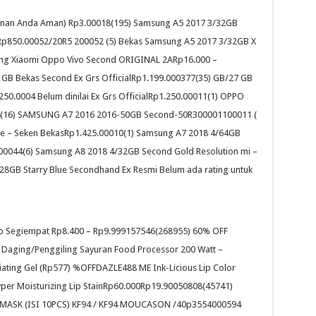
sanan Anda Aman) Rp3.00018(195) Samsung A5 2017 3/32GB
k Rp850.00052/20R5 200052 (5) Bekas Samsung A5 2017 3/32GB X
sung Xiaomi Oppo Vivo Second ORIGINAL 2ARp16.000 –
 GB Bekas Second Ex Grs OfficialRp1.199.000377(35) GB/27 GB
50.0004 Belum dinilai Ex Grs OfficialRp1.250.00011(1) OPPO
54(16) SAMSUNG A7 2016 2016-50GB Second-50R300001100011 (
lue – Seken BekasRp1.425.00010(1) Samsung A7 2018 4/64GB
00044(6) Samsung A8 2018 4/32GB Second Gold Resolution mi –
28GB Starry Blue Secondhand Ex Resmi Belum ada rating untuk
jab Segiempat Rp8.400 – Rp9.999157546(268955) 60% OFF
g Daging/Penggiling Sayuran Food Processor 200 Watt –
ing Gel (Rp577) %OFFDAZLE488 ME Ink-Licious Lip Color
yper Moisturizing Lip StainRp60.000Rp19.90050808(45741)
 MASK (ISI 10PCS) KF94 / KF94 MOUCASON /40p3554000594