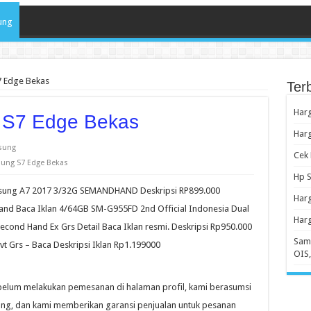
ung
 Edge Bekas
Ter
Har
 S7 Edge Bekas
Har
sung
Cek
ung S7 Edge Bekas
Hp S
ung A7 2017 3/32G SEMANDHAND Deskripsi RP899.000
Har
 Baca Iklan 4/64GB SM-G955FD 2nd Official Indonesia Dual
Har
ond Hand Ex Grs Detail Baca Iklan resmi. Deskripsi Rp950.000
Sams
 Grs – Baca Deskripsi Iklan Rp1.199000
OIS,
ebelum melakukan pemesanan di halaman profil, kami berasumsi
ng, dan kami memberikan garansi penjualan untuk pesanan