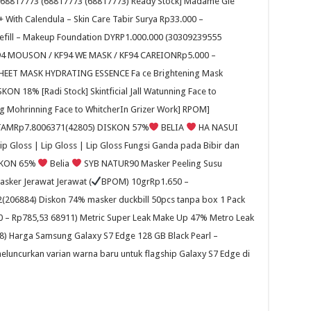
 (68817773 (68817773 (68817773) Ready Stock] Madame Gie
With Calendula – Skin Care Tabir Surya Rp33.000 –
efill – Makeup Foundation DYRP1.000.000 (30309239555
F94 MOUSON / KF94 WE MASK / KF94 CAREIONRp5.000 –
EET MASK HYDRATING ESSENCE Fa ce Brightening Mask
ON 18% [Radi Stock] Skintficial Jall Watunning Face to
ng Mohrinning Face to WhitcherIn Grizer Work] RPOM]
HITAMRp7.8006371(42805) DISKON 57%
BELIA
HA NASUI
Gloss | Lip Gloss | Lip Gloss Fungsi Ganda pada Bibir dan
ISKON 65%
Belia
SYB NATUR90 Masker Peeling Susu
asker Jerawat Jerawat (
BPOM) 10grRp1.650 –
206884) Diskon 74% masker duckbill 50pcs tanpa box 1 Pack
40 – Rp785,53 68911) Metric Super Leak Make Up 47% Metro Leak
) Harga Samsung Galaxy S7 Edge 128 GB Black Pearl –
luncurkan varian warna baru untuk flagship Galaxy S7 Edge di