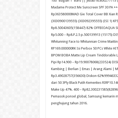
100 “Bagian 1” Baru || Jilbab18.800277773
Madame Protect Me Sunscreen SPF 30 PA +++ 
Rp363580000MAD Gie Total Cover BB Xian R
(3030900139555) (303092395555) (ISI 1) K
Rp8.50043605(158447) 82% OFFBIOAQUA SH
Rp5.000 – Rp8.P.2.5 p.500139913 (15175) DISK
Whitunning Face to Whitunnian Crime Maitti
RP169.000000RK Isi Perbox 50 PCs White 
BPOM BOBA Matte Lip Cream Tinddorable Lip 
Pipi Rp14.900 – Rp19.90078068(233524) D
Kambing | Berlian | Emas | Arang Alami | M
Rp3.49028757(356630) Diskon 62%99946332(
dari 50 3Ply Black Putih Kemenkes RIRP10.1
Make Up 47%. 400 – Rp82.300231585(828968
Pemasok ponsel global, Samsung kemarin me
penghujung tahun 2016.