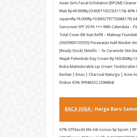
Asian Girls Facial Exfoliation [BPOM] Clean
Mati Rp49.000Rp29.800110325(51174) 40% 
squareRp18.000Rp10.800279773(688170) 6
Sunscreen SPF 30 PA +++ With Calendula – 
Total Cover BB Xian Refill – Makeup Found
(3030900139555) Perawatan Kulit Masker An
[Ready Stock] Skintific – 5x Ceramide Skin 
Wajah Pelembab Day Cream Rp169.000Rp13
Boba Mattedorable Lip Cream Tinddorable Lip 
Berlian | Emas | Charcoal Naturgo | Acne A
Diskon 65% 99946332 (206884)
BACA JUGA :
Harga Baru Sams
67% Offdazzle Me Ink-Licious lip bpom | R