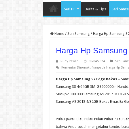
Seri HP
Berita & Tips
Seri Sams
Home
/
Seri Samsung
/
Harga Hp Samsung S7
Harga Hp Samsung
Rudy Irawan
09/04/2024
Seri Sam
Komentar Dinonaktifkan
pada Harga Hp Sams
Harga Hp Samsung S7 Edge Bekas
– Sams
Samsung S8 4/64GB SM-G9500000m Handdand
SIMRp2.300.000 Samsung A5 2017 3/32GB Sec
Samsung A8 2018 4/32GB Bekas Emas Ex Govt
Pulau Jawa Pulau Pulau Pulau Pulau Pulau S
bahwa Anda sudah mengetahui kondisi bara