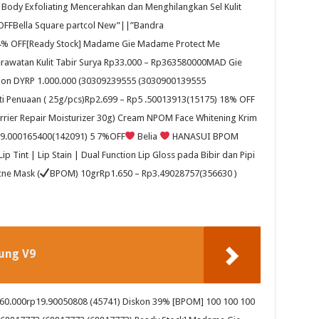
er Body Exfoliating Mencerahkan dan Menghilangkan Sel Kulit
OFFBella Square partcol New”||”Bandra
4% OFF[Ready Stock] Madame Gie Madame Protect Me
Perawatan Kulit Tabir Surya Rp33.000 – Rp363580000MAD Gie
ation DYRP 1.000.000 (30309239555 (3030900139555
ti Penuaan ( 25g/pcs)Rp2.699 – Rp5 .50013913(15175) 18% OFF
Barrier Repair Moisturizer 30g) Cream NPOM Face Whitening Krim
9.000165400(142091) 5 7%OFF
Belia
HANASUI
BPOM
Tint | Lip Stain | Dual Function Lip Gloss pada Bibir dan Pipi
cne Mask (
BPOM) 10grRp1.650 – Rp3.49028757(356630 )
ung V9
P60.000rp19.90050808 (45741) Diskon 39% [BPOM] 100 100 100