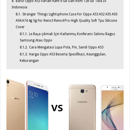
8.
Baru! Oppo A53 Varian Ram 6 Gb Dan Rom 128 Gb Tiba Di
Indonesia
8.1.
Stranger Things Lightsphone Case For Oppo A53 A52 A55 A93
A94 A74 4g 5g For Reno3 Reno4 Pro High Quality Soft Tpu Silicone
Cover
8.1.1.
Le Başa çıkmak Için Katlanmış Konferans Salonu Bagus
Samsung Atau Oppo
8.1.2.
Cara Mengatasi Lupa Pola, Pin, Sandi Oppo A53
8.1.3.
Harga Oppo A53 Beserta Spesifikasi, Keunggulan,
Kekurangan