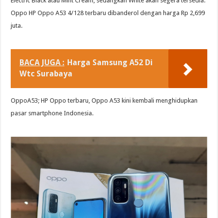
Electric Black atau Mint Cream, sedangkan White akan segera tersedia.
Oppo HP Oppo A53 4/128 terbaru dibanderol dengan harga Rp 2,699
juta.
BACA JUGA :
Harga Samsung A52 Di
Wtc Surabaya
OppoA53; HP Oppo terbaru, Oppo A53 kini kembali menghidupkan
pasar smartphone Indonesia.