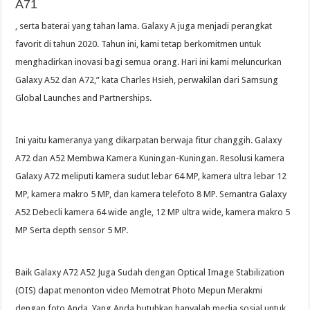
A71
, serta baterai yang tahan lama. Galaxy A juga menjadi perangkat
favorit di tahun 2020. Tahun ini, kami tetap berkomitmen untuk
menghadirkan inovasi bagi semua orang. Hari ini kami meluncurkan
Galaxy A52 dan A72,” kata Charles Hsieh, perwakilan dari Samsung
Global Launches and Partnerships.
Ini yaitu kameranya yang dikarpatan berwaja fitur changgih. Galaxy
A72 dan A52 Membwa Kamera Kuningan-Kuningan. Resolusi kamera
Galaxy A72 meliputi kamera sudut lebar 64 MP, kamera ultra lebar 12
MP, kamera makro 5 MP, dan kamera telefoto 8 MP. Semantra Galaxy
A52 Debecli kamera 64 wide angle, 12 MP ultra wide, kamera makro 5
MP Serta depth sensor 5 MP.
Baik Galaxy A72 A52 Juga Sudah dengan Optical Image Stabilization
(OIS) dapat menonton video Memotrat Photo Mepun Merakmi
dengan foto Anda. Yang Anda butuhkan hanyalah media sosial untuk