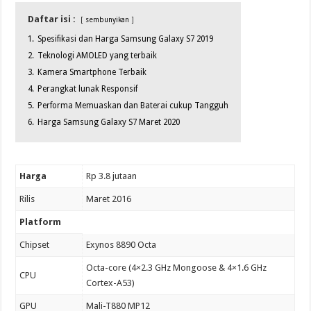
Daftar isi :
sembunyikan
1.
Spesifikasi dan Harga Samsung Galaxy S7 2019
2.
Teknologi AMOLED yang terbaik
3.
Kamera Smartphone Terbaik
4.
Perangkat lunak Responsif
5.
Performa Memuaskan dan Baterai cukup Tangguh
6.
Harga Samsung Galaxy S7 Maret 2020
Harga
Rp 3.8 jutaan
Rilis
Maret 2016
Platform
Chipset
Exynos 8890 Octa
Octa-core (4×2.3 GHz Mongoose & 4×1.6 GHz
CPU
Cortex-A53)
GPU
Mali-T880 MP12