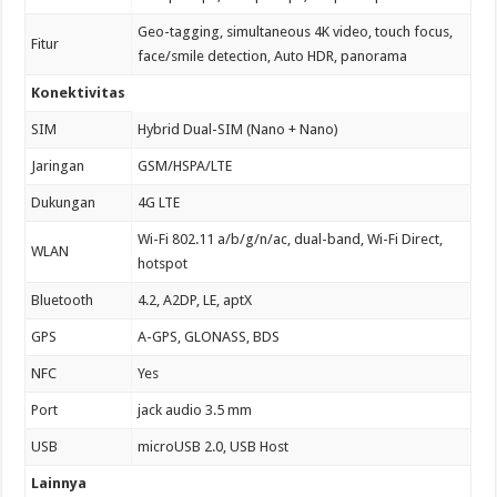
Geo-tagging, simultaneous 4K video, touch focus,
Fitur
face/smile detection, Auto HDR, panorama
Konektivitas
SIM
Hybrid Dual-SIM (Nano + Nano)
Jaringan
GSM/HSPA/LTE
Dukungan
4G LTE
Wi-Fi 802.11 a/b/g/n/ac, dual-band, Wi-Fi Direct,
WLAN
hotspot
Bluetooth
4.2, A2DP, LE, aptX
GPS
A-GPS, GLONASS, BDS
NFC
Yes
Port
jack audio 3.5 mm
USB
microUSB 2.0, USB Host
Lainnya