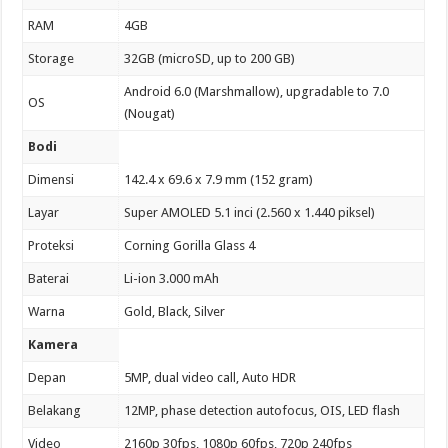
RAM
4GB
Storage
32GB (microSD, up to 200 GB)
Android 6.0 (Marshmallow), upgradable to 7.0
OS
(Nougat)
Bodi
Dimensi
142.4 x 69.6 x 7.9 mm (152 gram)
Layar
Super AMOLED 5.1 inci (2.560 x 1.440 piksel)
Proteksi
Corning Gorilla Glass 4
Baterai
Li-ion 3.000 mAh
Warna
Gold, Black, Silver
Kamera
Depan
5MP, dual video call, Auto HDR
Belakang
12MP, phase detection autofocus, OIS, LED flash
Video
2160p 30fps, 1080p 60fps, 720p 240fps