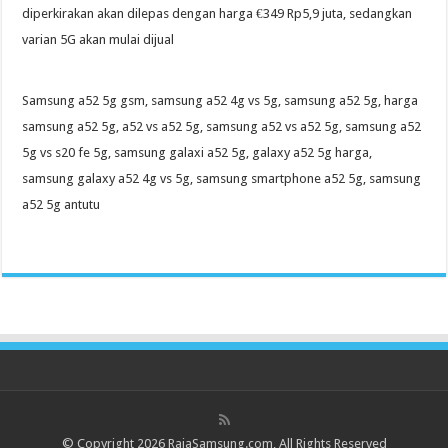
diperkirakan akan dilepas dengan harga €349 Rp5,9 juta, sedangkan
varian 5G akan mulai dijual
Samsung a52 5g gsm, samsung a52 4g vs 5g, samsung a52 5g, harga
samsung a52 5g, a52 vs a52 5g, samsung a52 vs a52 5g, samsung a52
5g vs s20 fe 5g, samsung galaxi a52 5g, galaxy a52 5g harga,
samsung galaxy a52 4g vs 5g, samsung smartphone a52 5g, samsung
a52 5g antutu
© Copyright 2026 RajaSamsung.com, All Rights Reserved