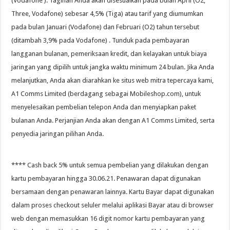
(Vodafone ). Tagihan Anda akan disesuaikan pada bulan April (O2,
Three, Vodafone) sebesar 4,5% (Tiga) atau tarif yang diumumkan
pada bulan Januari (Vodafone) dan Februari (O2) tahun tersebut
(ditambah 3,9% pada Vodafone) . Tunduk pada pembayaran
langganan bulanan, pemeriksaan kredit, dan kelayakan untuk biaya
jaringan yang dipilih untuk jangka waktu minimum 24 bulan. Jika Anda
melanjutkan, Anda akan diarahkan ke situs web mitra tepercaya kami,
A1 Comms Limited (berdagang sebagai Mobileshop.com), untuk
menyelesaikan pembelian telepon Anda dan menyiapkan paket
bulanan Anda. Perjanjian Anda akan dengan A1 Comms Limited, serta
penyedia jaringan pilihan Anda.
**** Cash back 5% untuk semua pembelian yang dilakukan dengan
kartu pembayaran hingga 30.06.21. Penawaran dapat digunakan
bersamaan dengan penawaran lainnya. Kartu Bayar dapat digunakan
dalam proses checkout seluler melalui aplikasi Bayar atau di browser
web dengan memasukkan 16 digit nomor kartu pembayaran yang