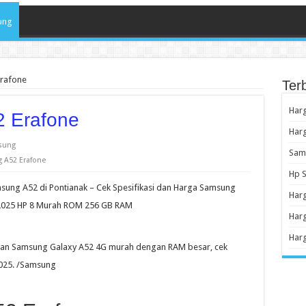
ung
rafone
Ter
Harg
 Erafone
Har
sung
Sams
 A52 Erafone
Hp S
ung A52 di Pontianak – Cek Spesifikasi dan Harga Samsung
Har
i 2025 HP 8 Murah ROM 256 GB RAM
Harg
Harg
dan Samsung Galaxy A52 4G murah dengan RAM besar, cek
2025. /Samsung