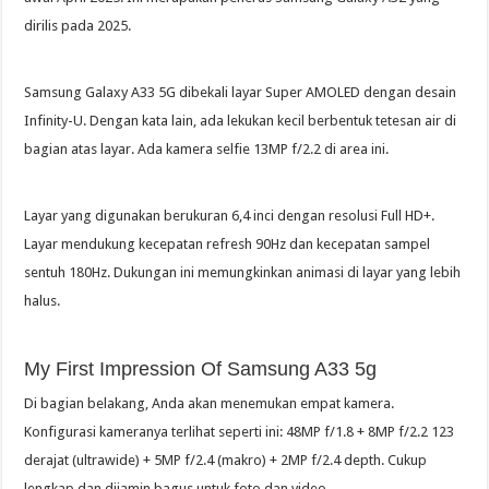
dirilis pada 2025.
Samsung Galaxy A33 5G dibekali layar Super AMOLED dengan desain
Infinity-U. Dengan kata lain, ada lekukan kecil berbentuk tetesan air di
bagian atas layar. Ada kamera selfie 13MP f/2.2 di area ini.
Layar yang digunakan berukuran 6,4 inci dengan resolusi Full HD+.
Layar mendukung kecepatan refresh 90Hz dan kecepatan sampel
sentuh 180Hz. Dukungan ini memungkinkan animasi di layar yang lebih
halus.
My First Impression Of Samsung A33 5g
Di bagian belakang, Anda akan menemukan empat kamera.
Konfigurasi kameranya terlihat seperti ini: 48MP f/1.8 + 8MP f/2.2 123
derajat (ultrawide) + 5MP f/2.4 (makro) + 2MP f/2.4 depth. Cukup
lengkap dan dijamin bagus untuk foto dan video.