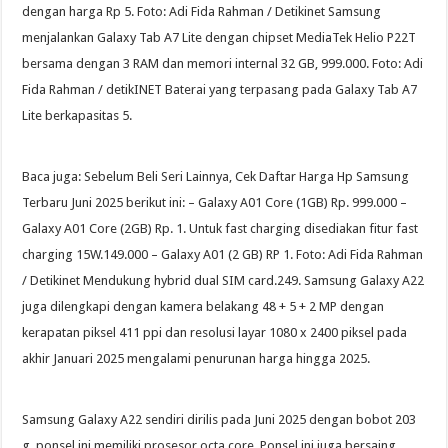
dengan harga Rp 5. Foto: Adi Fida Rahman / Detikinet Samsung
menjalankan Galaxy Tab A7 Lite dengan chipset MediaTek Helio P22T
bersama dengan 3 RAM dan memori internal 32 GB, 999.000. Foto: Adi
Fida Rahman / detikINET Baterai yang terpasang pada Galaxy Tab A7
Lite berkapasitas 5.
Baca juga: Sebelum Beli Seri Lainnya, Cek Daftar Harga Hp Samsung
Terbaru Juni 2025 berikut ini: – Galaxy A01 Core (1GB) Rp. 999.000 –
Galaxy A01 Core (2GB) Rp. 1. Untuk fast charging disediakan fitur fast
charging 15W.149.000 – Galaxy A01 (2 GB) RP 1. Foto: Adi Fida Rahman
/ Detikinet Mendukung hybrid dual SIM card.249. Samsung Galaxy A22
juga dilengkapi dengan kamera belakang 48 + 5 + 2 MP dengan
kerapatan piksel 411 ppi dan resolusi layar 1080 x 2400 piksel pada
akhir Januari 2025 mengalami penurunan harga hingga 2025.
Samsung Galaxy A22 sendiri dirilis pada Juni 2025 dengan bobot 203
g, ponsel ini memiliki prosesor octa core. Ponsel ini juga bersaing