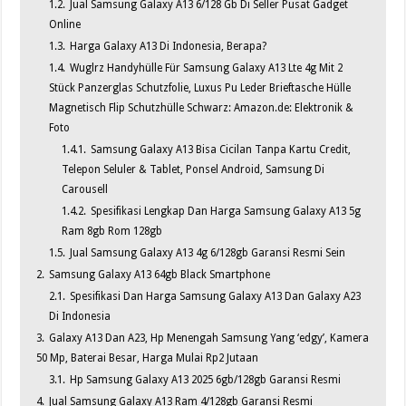
1.2.
Jual Samsung Galaxy A13 6/128 Gb Di Seller Pusat Gadget
Online
1.3.
Harga Galaxy A13 Di Indonesia, Berapa?
1.4.
Wuglrz Handyhülle Für Samsung Galaxy A13 Lte 4g Mit 2
Stück Panzerglas Schutzfolie, Luxus Pu Leder Brieftasche Hülle
Magnetisch Flip Schutzhülle Schwarz: Amazon.de: Elektronik &
Foto
1.4.1.
Samsung Galaxy A13 Bisa Cicilan Tanpa Kartu Credit,
Telepon Seluler & Tablet, Ponsel Android, Samsung Di
Carousell
1.4.2.
Spesifikasi Lengkap Dan Harga Samsung Galaxy A13 5g
Ram 8gb Rom 128gb
1.5.
Jual Samsung Galaxy A13 4g 6/128gb Garansi Resmi Sein
2.
Samsung Galaxy A13 64gb Black Smartphone
2.1.
Spesifikasi Dan Harga Samsung Galaxy A13 Dan Galaxy A23
Di Indonesia
3.
Galaxy A13 Dan A23, Hp Menengah Samsung Yang ‘edgy’, Kamera
50 Mp, Baterai Besar, Harga Mulai Rp2 Jutaan
3.1.
Hp Samsung Galaxy A13 2025 6gb/128gb Garansi Resmi
4.
Jual Samsung Galaxy A13 Ram 4/128gb Garansi Resmi