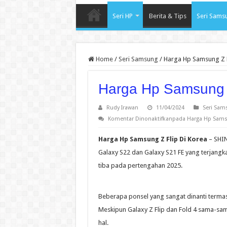
Seri HP
Berita & Tips
Seri Sams
Home
/
Seri Samsung
/
Harga Hp Samsung Z F
Harga Hp Samsung Z
Rudy Irawan
11/04/2024
Seri Sam
Komentar Dinonaktifkan
pada Harga Hp Samsu
Harga Hp Samsung Z Flip Di Korea
– SHIN
Galaxy S22 dan Galaxy S21 FE yang terjang
tiba pada pertengahan 2025.
Beberapa ponsel yang sangat dinanti termasu
Meskipun Galaxy Z Flip dan Fold 4 sama-sa
hal.