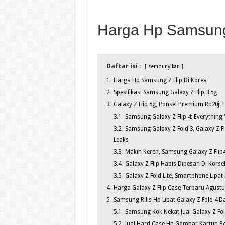
Harga Hp Samsung 
Daftar isi :
sembunyikan
1.
Harga Hp Samsung Z Flip Di Korea
2.
Spesifikasi Samsung Galaxy Z Flip 3 5g
3.
Galaxy Z Flip 5g, Ponsel Premium Rp20
3.1.
Samsung Galaxy Z Flip 4: Everythin
3.2.
Samsung Galaxy Z Fold 3, Galaxy Z Fli
Leaks
3.3.
Makin Keren, Samsung Galaxy Z Flip
3.4.
Galaxy Z Flip Habis Dipesan Di Korse
3.5.
Galaxy Z Fold Lite, Smartphone Lip
4.
Harga Galaxy Z Flip Case Terbaru Agustu
5.
Samsung Rilis Hp Lipat Galaxy Z Fold 4 Da
5.1.
Samsung Kok Nekat Jual Galaxy Z Fold
5.2.
Jual Hard Case Hp Gambar Kartun Ber