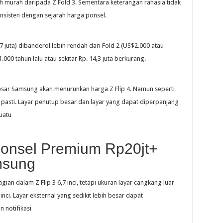
h murah daripada Z Fold 3. Sementara keterangan rahasia tidak
onsisten dengan sejarah harga ponsel.
7 juta) dibanderol lebih rendah dari Fold 2 (US$2.000 atau
.000 tahun lalu atau sekitar Rp. 14,3 juta berkurang.
sar Samsung akan menurunkan harga Z Flip 4. Namun seperti
a pasti. Layar penutup besar dan layar yang dapat diperpanjang
uatu
 Ponsel Premium Rp20jt+
msung
gian dalam Z Flip 3 6,7 inci, tetapi ukuran layar cangkang luar
inci. Layar eksternal yang sedikit lebih besar dapat
notifikasi