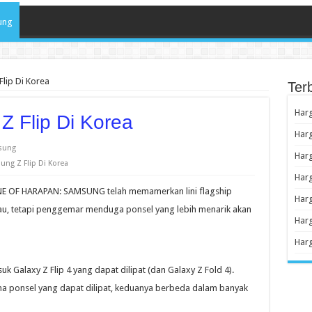
ung
lip Di Korea
Ter
Har
 Flip Di Korea
Har
sung
Har
ng Z Flip Di Korea
Har
E OF HARAPAN: SAMSUNG telah memamerkan lini flagship
Har
kau, tetapi penggemar menduga ponsel yang lebih menarik akan
Harg
Har
k Galaxy Z Flip 4 yang dapat dilipat (dan Galaxy Z Fold 4).
ma ponsel yang dapat dilipat, keduanya berbeda dalam banyak