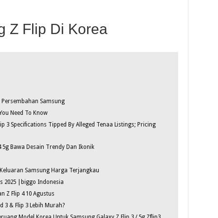
Z Flip Di Korea
jt+ Persembahan Samsung
g You Need To Know
p 3 Specifications Tipped By Alleged Tenaa Listings; Pricing
4 5g Bawa Desain Trendy Dan Ikonik
l
at Keluaran Samsung Harga Terjangkau
s 2025 |biggo Indonesia
n Z Flip 4 10 Agustus
 3 & Flip 3 Lebih Murah?
uang Model Korea Untuk Samsung Galaxy Z Flip 3 / 5g Zflip3