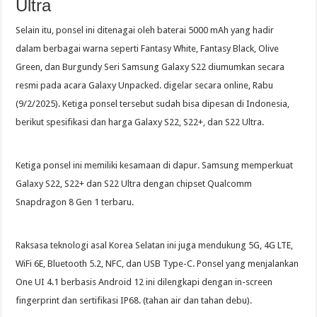
Ultra
Selain itu, ponsel ini ditenagai oleh baterai 5000 mAh yang hadir
dalam berbagai warna seperti Fantasy White, Fantasy Black, Olive
Green, dan Burgundy Seri Samsung Galaxy S22 diumumkan secara
resmi pada acara Galaxy Unpacked. digelar secara online, Rabu
(9/2/2025). Ketiga ponsel tersebut sudah bisa dipesan di Indonesia,
berikut spesifikasi dan harga Galaxy S22, S22+, dan S22 Ultra.
Ketiga ponsel ini memiliki kesamaan di dapur. Samsung memperkuat
Galaxy S22, S22+ dan S22 Ultra dengan chipset Qualcomm
Snapdragon 8 Gen 1 terbaru.
Raksasa teknologi asal Korea Selatan ini juga mendukung 5G, 4G LTE,
WiFi 6E, Bluetooth 5.2, NFC, dan USB Type-C. Ponsel yang menjalankan
One UI 4.1 berbasis Android 12 ini dilengkapi dengan in-screen
fingerprint dan sertifikasi IP68. (tahan air dan tahan debu).