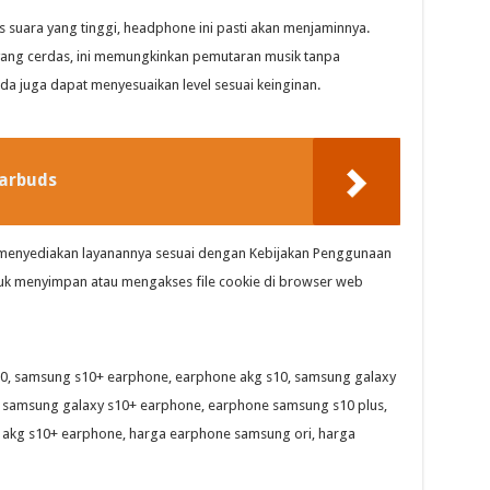
s suara yang tinggi, headphone ini pasti akan menjaminnya.
 yang cerdas, ini memungkinkan pemutaran musik tanpa
nda juga dapat menyesuaikan level sesuai keinginan.
arbuds
 menyediakan layanannya sesuai dengan Kebijakan Penggunaan
uk menyimpan atau mengakses file cookie di browser web
0, samsung s10+ earphone, earphone akg s10, samsung galaxy
 samsung galaxy s10+ earphone, earphone samsung s10 plus,
akg s10+ earphone, harga earphone samsung ori, harga