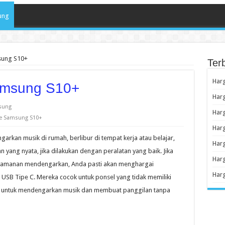
ung
sung S10+
Ter
Har
amsung S10+
Har
sung
Har
e Samsung S10+
Har
arkan musik di rumah, berlibur di tempat kerja atau belajar,
Harg
 yang nyata, jika dilakukan dengan peralatan yang baik. Jika
Har
nyamanan mendengarkan, Anda pasti akan menghargai
Harg
SB Tipe C. Mereka cocok untuk ponsel yang tidak memiliki
na untuk mendengarkan musik dan membuat panggilan tanpa