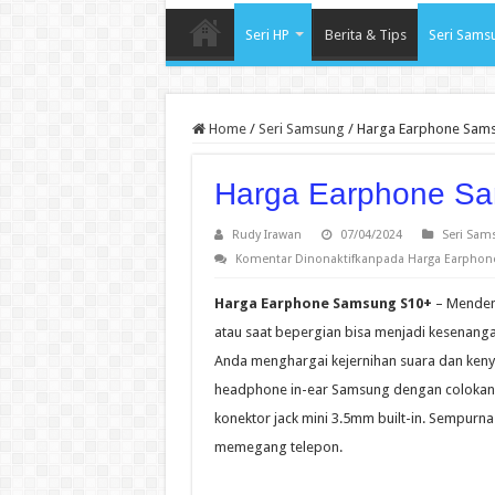
Seri HP
Berita & Tips
Seri Sams
Home
/
Seri Samsung
/
Harga Earphone Sam
Harga Earphone S
Rudy Irawan
07/04/2024
Seri Sam
Komentar Dinonaktifkan
pada Harga Earphon
Harga Earphone Samsung S10+
– Mendeng
atau saat bepergian bisa menjadi kesenangan
Anda menghargai kejernihan suara dan ke
headphone in-ear Samsung dengan colokan U
konektor jack mini 3.5mm built-in. Sempur
memegang telepon.