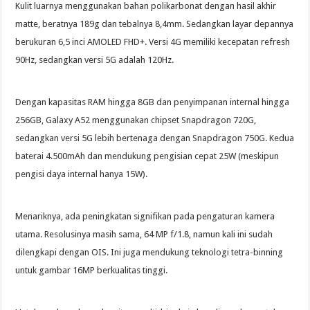
Kulit luarnya menggunakan bahan polikarbonat dengan hasil akhir
matte, beratnya 189g dan tebalnya 8,4mm. Sedangkan layar depannya
berukuran 6,5 inci AMOLED FHD+. Versi 4G memiliki kecepatan refresh
90Hz, sedangkan versi 5G adalah 120Hz.
Dengan kapasitas RAM hingga 8GB dan penyimpanan internal hingga
256GB, Galaxy A52 menggunakan chipset Snapdragon 720G,
sedangkan versi 5G lebih bertenaga dengan Snapdragon 750G. Kedua
baterai 4.500mAh dan mendukung pengisian cepat 25W (meskipun
pengisi daya internal hanya 15W).
Menariknya, ada peningkatan signifikan pada pengaturan kamera
utama. Resolusinya masih sama, 64 MP f/1.8, namun kali ini sudah
dilengkapi dengan OIS. Ini juga mendukung teknologi tetra-binning
untuk gambar 16MP berkualitas tinggi.