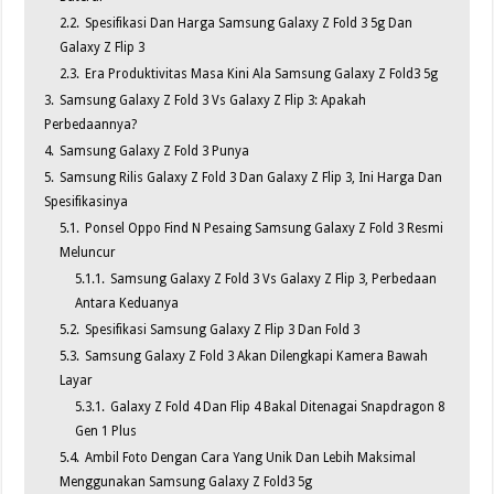
2.2.
Spesifikasi Dan Harga Samsung Galaxy Z Fold 3 5g Dan
Galaxy Z Flip 3
2.3.
Era Produktivitas Masa Kini Ala Samsung Galaxy Z Fold3 5g
3.
Samsung Galaxy Z Fold 3 Vs Galaxy Z Flip 3: Apakah
Perbedaannya?
4.
Samsung Galaxy Z Fold 3 Punya
5.
Samsung Rilis Galaxy Z Fold 3 Dan Galaxy Z Flip 3, Ini Harga Dan
Spesifikasinya
5.1.
Ponsel Oppo Find N Pesaing Samsung Galaxy Z Fold 3 Resmi
Meluncur
5.1.1.
Samsung Galaxy Z Fold 3 Vs Galaxy Z Flip 3, Perbedaan
Antara Keduanya
5.2.
Spesifikasi Samsung Galaxy Z Flip 3 Dan Fold 3
5.3.
Samsung Galaxy Z Fold 3 Akan Dilengkapi Kamera Bawah
Layar
5.3.1.
Galaxy Z Fold 4 Dan Flip 4 Bakal Ditenagai Snapdragon 8
Gen 1 Plus
5.4.
Ambil Foto Dengan Cara Yang Unik Dan Lebih Maksimal
Menggunakan Samsung Galaxy Z Fold3 5g