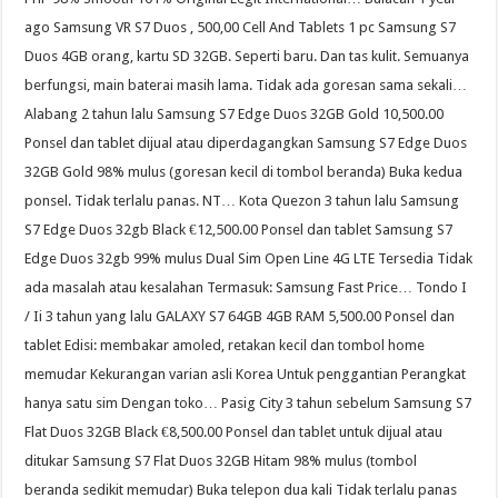
ago Samsung VR S7 Duos , 500,00 Cell And Tablets 1 pc Samsung S7
Duos 4GB orang, kartu SD 32GB. Seperti baru. Dan tas kulit. Semuanya
berfungsi, main baterai masih lama. Tidak ada goresan sama sekali…
Alabang 2 tahun lalu Samsung S7 Edge Duos 32GB Gold 10,500.00
Ponsel dan tablet dijual atau diperdagangkan Samsung S7 Edge Duos
32GB Gold 98% mulus (goresan kecil di tombol beranda) Buka kedua
ponsel. Tidak terlalu panas. NT… Kota Quezon 3 tahun lalu Samsung
S7 Edge Duos 32gb Black €12,500.00 Ponsel dan tablet Samsung S7
Edge Duos 32gb 99% mulus Dual Sim Open Line 4G LTE Tersedia Tidak
ada masalah atau kesalahan Termasuk: Samsung Fast Price… Tondo I
/ Ii 3 tahun yang lalu GALAXY S7 64GB 4GB RAM 5,500.00 Ponsel dan
tablet Edisi: membakar amoled, retakan kecil dan tombol home
memudar Kekurangan varian asli Korea Untuk penggantian Perangkat
hanya satu sim Dengan toko… Pasig City 3 tahun sebelum Samsung S7
Flat Duos 32GB Black €8,500.00 Ponsel dan tablet untuk dijual atau
ditukar Samsung S7 Flat Duos 32GB Hitam 98% mulus (tombol
beranda sedikit memudar) Buka telepon dua kali Tidak terlalu panas