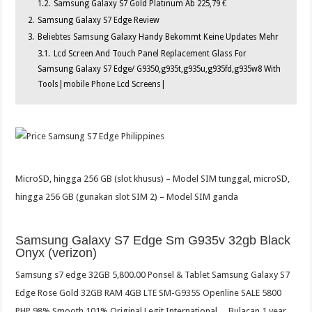
1.2.
Samsung Galaxy S7 Gold Platinum Ab 225,79 €
2.
Samsung Galaxy S7 Edge Review
3.
Beliebtes Samsung Galaxy Handy Bekommt Keine Updates Mehr
3.1.
Lcd Screen And Touch Panel Replacement Glass For
Samsung Galaxy S7 Edge/ G9350,g935t,g935u,g935fd,g935w8 With
Tools|mobile Phone Lcd Screens|
MicroSD, hingga 256 GB (slot khusus) – Model SIM tunggal, microSD,
hingga 256 GB (gunakan slot SIM 2) – Model SIM ganda
Samsung Galaxy S7 Edge Sm G935v 32gb Black
Onyx (verizon)
Samsung s7 edge 32GB 5,800.00 Ponsel & Tablet Samsung Galaxy S7
Edge Rose Gold 32GB RAM 4GB LTE SM-G935S Openline SALE 5800
PHP 98% Smooth 101% Original Legit International… Bulacan 1 year