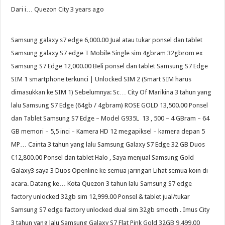
Dari i… Quezon City 3 years ago
Samsung galaxy s7 edge 6,000.00 Jual atau tukar ponsel dan tablet
Samsung galaxy S7 edge T Mobile Single sim 4gbram 32gbrom ex
Samsung S7 Edge 12,000.00 Beli ponsel dan tablet Samsung S7 Edge
SIM 1 smartphone terkunci | Unlocked SIM 2 (Smart SIM harus
dimasukkan ke SIM 1) Sebelumnya: Sc… City Of Marikina 3 tahun yang
lalu Samsung S7 Edge (64gb / 4gbram) ROSE GOLD 13,500.00 Ponsel
dan Tablet Samsung S7 Edge – Model G935L ️ 13 , 500 – 4 GBram – 64
GB memori – 5,5 inci – Kamera HD 12 megapiksel – kamera depan 5
MP… Cainta 3 tahun yang lalu Samsung Galaxy S7 Edge 32 GB Duos
€12,800.00 Ponsel dan tablet Halo , Saya menjual Samsung Gold
Galaxy3 saya 3 Duos Openline ke semua jaringan Lihat semua koin di
acara. Datang ke… Kota Quezon 3 tahun lalu Samsung S7 edge
factory unlocked 32gb sim 12,999.00 Ponsel & tablet jual/tukar
Samsung S7 edge factory unlocked dual sim 32gb smooth . Imus City
3 tahun yang lalu Samsung Galaxy S7 Flat Pink Gold 32GB 9,499.00