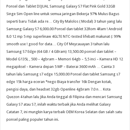
Ponsel dan Tablet DIJUAL Samsung Galaxy S7 Flat Pink Gold 32GB
Singe Sim Open line untuk semua jaringan Bekerja 97% Mulus Bagus
seperti baru Tidak ada re… City By Malolos ( Modal) 3 tahun yang lalu
Samsung Galaxy S7 6,000.00 Ponsel dan tablet 32Rom 4Ram ! Android
8.0 12 mp 5 mp superlinaw 4GLTE NTC-tested lifebatt makunat (: 99%
smooth use ! good for data… City Of Meycauayan 3 tahun lalu
Samsung S7 Edge (64 GB / 4 GBram) 13,500.00 ponsel dan tablet –
Model G135L , 500 – 4gbram – Memori 64gb – 5,5 inci – Kamera HD 12
megapiksel – Kamera depan 5 MP – Baterai 3600 mAh … Cainta 3
tahun lalu Samsung s7 edge 15,000.00 Ponsel dan tablet Samsung s7
edge 15k harga eceran *nego Biaya transfer 16k Dengan kotak,
pengisi daya, dan headset 32gb Openline 4gbram 7.0 n… Kota
Quezon 4 tahun lalu Jika Anda tinggal di Filipina dan mencari Samsung
Galaxy S7 atau S7, inilah waktu terbaik jika Anda melihat Galaxy
Catatan 7, ini mungkin karya terbaik OEM Korea Selatan dan salah satu
ponsel paling populer tahun ini.