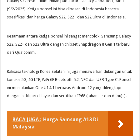
Galaxy S22 resmi diumumkan pada acara Galaxy Unpacked, Rabu
(9/2/2025). Ketiga ponsel ini bisa dipesan di Indonesia beserta
spesifikasi dan harga Galaxy S22, S22+ dan S22 Ultra di Indonesia.
Kesamaan antara ketiga ponsel ini sangat mencolok. Samsung Galaxy
S22, S22+ dan S22 Ultra dengan chipset Snapdragon 8 Gen 1 terbaru
dari Qualcomm.
Raksasa teknologi Korea Selatan ini juga menawarkan dukungan untuk
koneksi 5G, 4G LTE, WiFi 6E Bluetooth 5.2, NFC dan USB Type C. Ponsel
ini menjalankan One UI 4.1 berbasis Android 12 yang dilengkapi
dengan sidik jari di layar dan sertifikasi IP68 (tahan air dan debu). ).
BACA JUGA :
Harga Samsung A13 Di
Malaysia