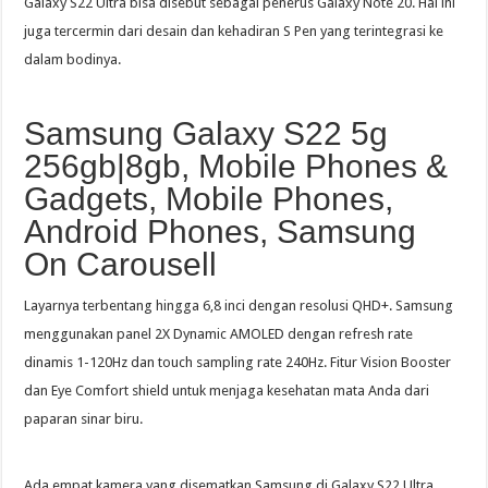
Galaxy S22 Ultra bisa disebut sebagai penerus Galaxy Note 20. Hal ini
juga tercermin dari desain dan kehadiran S Pen yang terintegrasi ke
dalam bodinya.
Samsung Galaxy S22 5g
256gb|8gb, Mobile Phones &
Gadgets, Mobile Phones,
Android Phones, Samsung
On Carousell
Layarnya terbentang hingga 6,8 inci dengan resolusi QHD+. Samsung
menggunakan panel 2X Dynamic AMOLED dengan refresh rate
dinamis 1-120Hz dan touch sampling rate 240Hz. Fitur Vision Booster
dan Eye Comfort shield untuk menjaga kesehatan mata Anda dari
paparan sinar biru.
Ada empat kamera yang disematkan Samsung di Galaxy S22 Ultra.