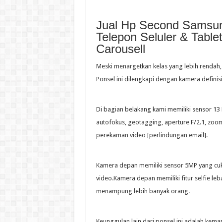
Jual Hp Second Samsun
Telepon Seluler & Table
Carousell
Meski menargetkan kelas yang lebih rendah
Ponsel ini dilengkapi dengan kamera definis
Di bagian belakang kami memiliki sensor 13
autofokus, geotagging, aperture F/2.1, zoom
perekaman video [perlindungan email].
Kamera depan memiliki sensor 5MP yang cuku
video.Kamera depan memiliki fitur selfie l
menampung lebih banyak orang.
Keunggulan lain dari ponsel ini adalah kema