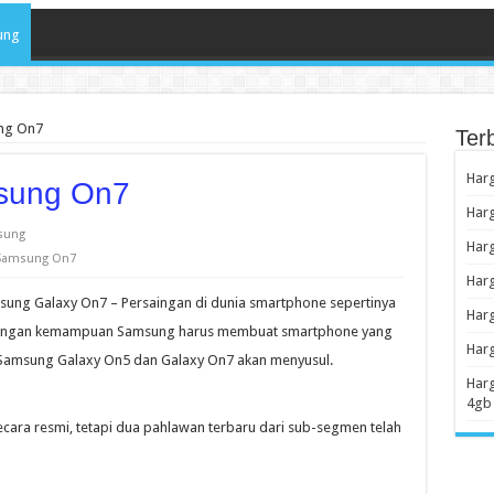
ung
ng On7
Ter
Har
sung On7
Har
sung
Har
 Samsung On7
Har
ung Galaxy On7 – Persaingan di dunia smartphone sepertinya
Har
dengan kemampuan Samsung harus membuat smartphone yang
Harg
1, Samsung Galaxy On5 dan Galaxy On7 akan menyusul.
Har
4gb
ara resmi, tetapi dua pahlawan terbaru dari sub-segmen telah