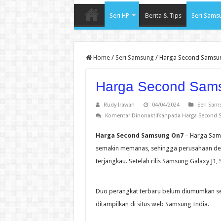
Seri HP
Berita & Tips
Seri Sams
Home
/
Seri Samsung
/
Harga Second Samsu
Harga Second Sam
Rudy Irawan
04/04/2024
Seri Sam
Komentar Dinonaktifkan
pada Harga Second
Harga Second Samsung On7
– Harga Sams
semakin memanas, sehingga perusahaan 
terjangkau. Setelah rilis Samsung Galaxy J
Duo perangkat terbaru belum diumumkan sec
ditampilkan di situs web Samsung India.