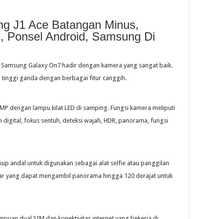
g J1 Ace Batangan Minus,
t, Ponsel Android, Samsung Di
, Samsung Galaxy On7 hadir dengan kamera yang sangat baik.
i tinggi ganda dengan berbagai fitur canggih.
 MP dengan lampu kilat LED di samping. Fungsi kamera meliputi
 digital, fokus sentuh, deteksi wajah, HDR, panorama, fungsi
p andal untuk digunakan sebagai alat selfie atau panggilan
ebar yang dapat mengambil panorama hingga 120 derajat untuk
mpuan dual SIM dan konektivitas internet yang bekerja di