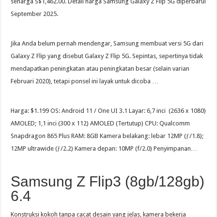
seharga S$1,462.00. Detail harga Samsung Galaxy Z Flip 5G diperbarui
September 2025.
Jika Anda belum pernah mendengar, Samsung membuat versi 5G dari
Galaxy Z Flip yang disebut Galaxy Z Flip 5G. Sepintas, sepertinya tidak
mendapatkan peningkatan atau peningkatan besar (selain varian
Februari 2020), tetapi ponsel ini layak untuk dicoba …
Harga: $1.199 OS: Android 11 / One UI 3.1 Layar: 6,7 inci (2636 x 1080)
AMOLED; 1,1 inci (300 x 112) AMOLED (Tertutup) CPU: Qualcomm
Snapdragon 865 Plus RAM: 8GB Kamera belakang: lebar 12MP (ƒ/1.8);
12MP ultrawide (ƒ/2.2) Kamera depan: 10MP (f/2.0) Penyimpanan…
Samsung Z Flip3 (8gb/128gb)
6.4
Konstruksi kokoh tanpa cacat desain yang jelas, kamera bekerja