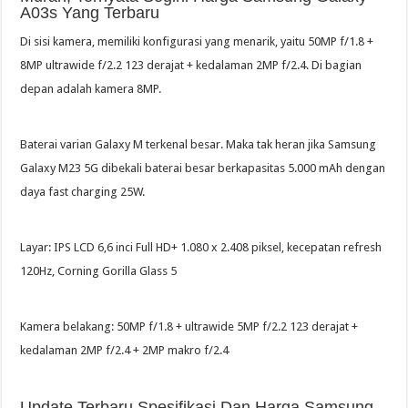
A03s Yang Terbaru
Di sisi kamera, memiliki konfigurasi yang menarik, yaitu 50MP f/1.8 +
8MP ultrawide f/2.2 123 derajat + kedalaman 2MP f/2.4. Di bagian
depan adalah kamera 8MP.
Baterai varian Galaxy M terkenal besar. Maka tak heran jika Samsung
Galaxy M23 5G dibekali baterai besar berkapasitas 5.000 mAh dengan
daya fast charging 25W.
Layar: IPS LCD 6,6 inci Full HD+ 1.080 x 2.408 piksel, kecepatan refresh
120Hz, Corning Gorilla Glass 5
Kamera belakang: 50MP f/1.8 + ultrawide 5MP f/2.2 123 derajat +
kedalaman 2MP f/2.4 + 2MP makro f/2.4
Update Terbaru Spesifikasi Dan Harga Samsung