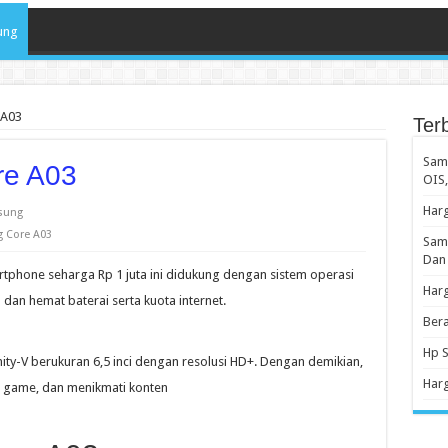
ung
 A03
Ter
Sams
re A03
OIS,
Har
sung
 Core A03
Sams
Dan
artphone seharga Rp 1 juta ini didukung dengan sistem operasi
Har
an hemat baterai serta kuota internet.
Ber
Hp S
nity-V berukuran 6,5 inci dengan resolusi HD+. Dengan demikian,
Harg
n game, dan menikmati konten