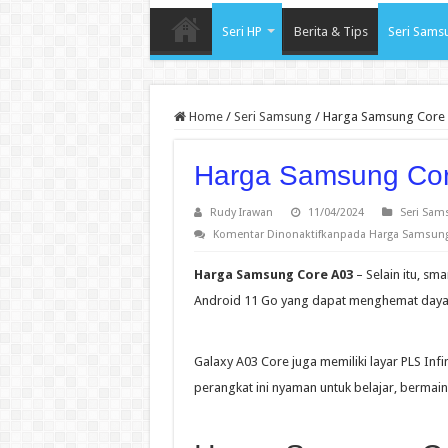
Seri HP
Berita & Tips
Seri Sams
Home
/
Seri Samsung
/
Harga Samsung Core
Harga Samsung Co
Rudy Irawan
11/04/2024
Seri Sam
Komentar Dinonaktifkan
pada Harga Samsung
Harga Samsung Core A03
– Selain itu, sm
Android 11 Go yang dapat menghemat daya d
Galaxy A03 Core juga memiliki layar PLS Infi
perangkat ini nyaman untuk belajar, bermai