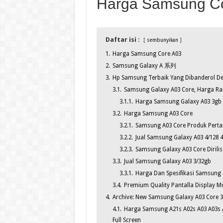
Harga Samsung C
Daftar isi :
sembunyikan
1.
Harga Samsung Core A03
2.
Samsung Galaxy A 系列
3.
Hp Samsung Terbaik Yang Dibanderol De
3.1.
Samsung Galaxy A03 Core, Harga Ra
3.1.1.
Harga Samsung Galaxy A03 3gb 
3.2.
Harga Samsung A03 Core
3.2.1.
Samsung A03 Core Produk Perta
3.2.2.
Jual Samsung Galaxy A03 4/128 4
3.2.3.
Samsung Galaxy A03 Core Dirilis
3.3.
Jual Samsung Galaxy A03 3/32gb
3.3.1.
Harga Dan Spesifikasi Samsung 
3.4.
Premium Quality Pantalla Display M
4.
Archive: New Samsung Galaxy A03 Core 3
4.1.
Harga Samsung A21s A02s A03 A03s A
Full Screen