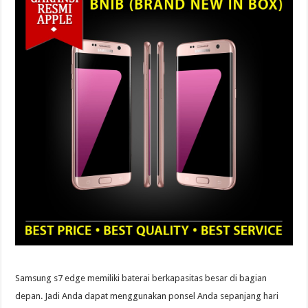
Samsung s7 edge memiliki baterai berkapasitas besar di bagian
depan. Jadi Anda dapat menggunakan ponsel Anda sepanjang hari