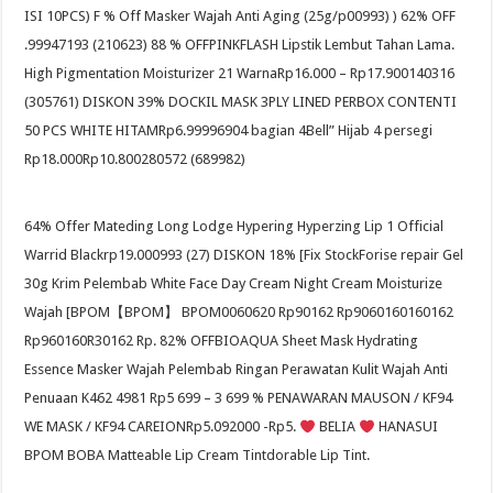
ISI 10PCS) F % Off Masker Wajah Anti Aging (25g/p00993) ) 62% OFF
.99947193 (210623) 88 % OFFPINKFLASH Lipstik Lembut Tahan Lama.
High Pigmentation Moisturizer 21 WarnaRp16.000 – Rp17.900140316
(305761) DISKON 39% DOCKIL MASK 3PLY LINED PERBOX CONTENTI
50 PCS WHITE HITAMRp6.99996904 bagian 4Bell” Hijab 4 persegi
Rp18.000Rp10.800280572 (689982)
64% Offer Mateding Long Lodge Hypering Hyperzing Lip 1 Official
Warrid Blackrp19.000993 (27) DISKON 18% [Fix StockForise repair Gel
30g Krim Pelembab White Face Day Cream Night Cream Moisturize
Wajah [BPOM【BPOM】 BPOM0060620 Rp90162 Rp9060160160162
Rp960160R30162 Rp. 82% OFFBIOAQUA Sheet Mask Hydrating
Essence Masker Wajah Pelembab Ringan Perawatan Kulit Wajah Anti
Penuaan K462 4981 Rp5 699 – 3 699 % PENAWARAN MAUSON / KF94
WE MASK / KF94 CAREIONRp5.092000 -Rp5.
BELIA
HANASUI
BPOM BOBA Matteable Lip Cream Tintdorable Lip Tint.