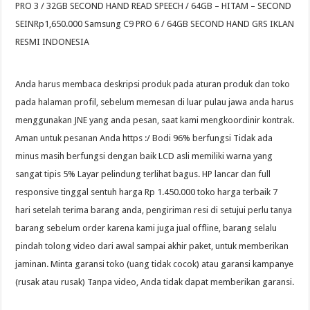
PRO 3 / 32GB SECOND HAND READ SPEECH / 64GB – HITAM – SECOND
SEINRp1,650.000 Samsung C9 PRO 6 / 64GB SECOND HAND GRS IKLAN
RESMI INDONESIA
Anda harus membaca deskripsi produk pada aturan produk dan toko
pada halaman profil, sebelum memesan di luar pulau jawa anda harus
menggunakan JNE yang anda pesan, saat kami mengkoordinir kontrak.
Aman untuk pesanan Anda https :/ Bodi 96% berfungsi Tidak ada
minus masih berfungsi dengan baik LCD asli memiliki warna yang
sangat tipis 5% Layar pelindung terlihat bagus. HP lancar dan full
responsive tinggal sentuh harga Rp 1.450.000 toko harga terbaik 7
hari setelah terima barang anda, pengiriman resi di setujui perlu tanya
barang sebelum order karena kami juga jual offline, barang selalu
pindah tolong video dari awal sampai akhir paket, untuk memberikan
jaminan. Minta garansi toko (uang tidak cocok) atau garansi kampanye
(rusak atau rusak) Tanpa video, Anda tidak dapat memberikan garansi.