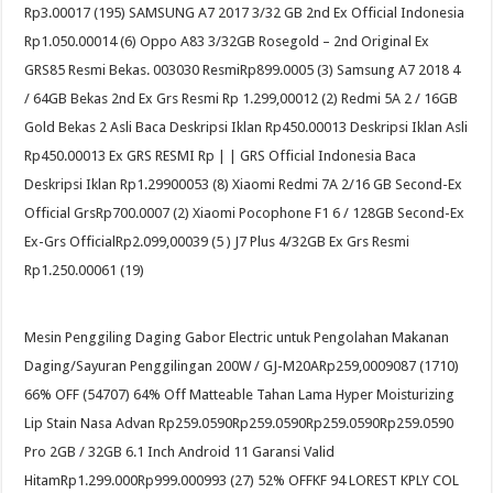
Rp3.00017 (195) SAMSUNG A7 2017 3/32 GB 2nd Ex Official Indonesia
Rp1.050.00014 (6) Oppo A83 3/32GB Rosegold – 2nd Original Ex
GRS85 Resmi Bekas. 003030 ResmiRp899.0005 (3) Samsung A7 2018 4
/ 64GB Bekas 2nd Ex Grs Resmi Rp 1.299,00012 (2) Redmi 5A 2 / 16GB
Gold Bekas 2 Asli Baca Deskripsi Iklan Rp450.00013 Deskripsi Iklan Asli
Rp450.00013 Ex GRS RESMI Rp | | GRS Official Indonesia Baca
Deskripsi Iklan Rp1.29900053 (8) Xiaomi Redmi 7A 2/16 GB Second-Ex
Official GrsRp700.0007 (2) Xiaomi Pocophone F1 6 / 128GB Second-Ex
Ex-Grs OfficialRp2.099,00039 (5 ​​​​​​) J7 Plus 4/32GB Ex Grs Resmi
Rp1.250.00061 (19)
Mesin Penggiling Daging Gabor Electric untuk Pengolahan Makanan
Daging/Sayuran Penggilingan 200W / GJ-M20ARp259,0009087 (1710)
66% OFF (54707) 64% Off Matteable Tahan Lama Hyper Moisturizing
Lip Stain Nasa Advan Rp259.0590Rp259.0590Rp259.0590Rp259.0590
Pro 2GB / 32GB 6.1 Inch Android 11 Garansi Valid
HitamRp1.299.000Rp999.000993 (27) 52% OFFKF 94 LOREST KPLY COL