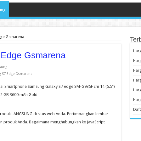
ung
dge Gsmarena
Ter
Har
 Edge Gsmarena
Har
sung
Harg
g S7 Edge Gsmarena
Har
ai Smartphone Samsung Galaxy S7 edge SM-G935F cm 14 (5.5″)
Harg
 32 GB 3600 mAh Gold
Har
Daft
produk LANGSUNG di situs web Anda. Pertimbangkan lembar
aman produk Anda. Bagaimana menghubungkan ke JavaScript