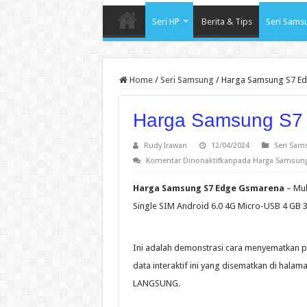
Seri HP
Berita & Tips
Seri Sams
Home
/
Seri Samsung
/
Harga Samsung S7 E
Harga Samsung S7
Rudy Irawan
12/04/2024
Seri Sam
Komentar Dinonaktifkan
pada Harga Samsun
Harga Samsung S7 Edge Gsmarena
– Mul
Single SIM Android 6.0 4G Micro-USB 4 GB
Ini adalah demonstrasi cara menyematkan 
data interaktif ini yang disematkan di hal
LANGSUNG.