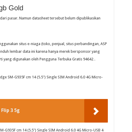
gb Gold
dari pasar. Namun datasheet tersebut belum dipublikasikan
gunakan situs e-niaga (toko, penjual, situs perbandingan, ASP
gunduh lembar data ini karena hanya merek bersponsor yang
erti yang digunakan oleh Pengguna Terbuka Gratis 94642 .
ge SM-G935F cm 14 (5.5″) Single SIM Android 6.0 4G Micro-
Flip 3 5g
M-G935F cm 14 (5.5″) Single SIM Android 6.0 4G Micro-USB 4