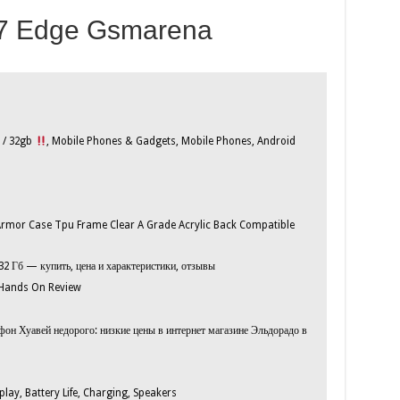
7 Edge Gsmarena
 / 32gb
, Mobile Phones & Gadgets, Mobile Phones, Android
Armor Case Tpu Frame Clear A Grade Acrylic Back Compatible
 Гб — купить, цена и характеристики, отзывы
 Hands On Review
он Хуавей недорого: низкие цены в интернет магазине Эльдорадо в
ay, Battery Life, Charging, Speakers