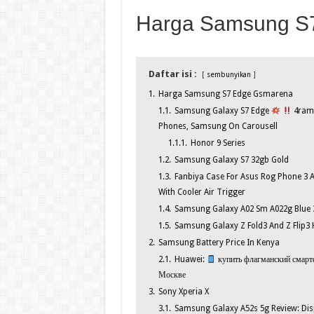
Harga Samsung S
Daftar isi :
sembunyikan
1.
Harga Samsung S7 Edge Gsmarena
1.1.
Samsung Galaxy S7 Edge
4ram
Phones, Samsung On Carousell
1.1.1.
Honor 9 Series
1.2.
Samsung Galaxy S7 32gb Gold
1.3.
Fanbiya Case For Asus Rog Phone 3 
With Cooler Air Trigger
1.4.
Samsung Galaxy A02 Sm A022g Blue 32
1.5.
Samsung Galaxy Z Fold3 And Z Flip3
2.
Samsung Battery Price In Kenya
2.1.
Huawei:
купить флагманский смартф
Москве
3.
Sony Xperia X
3.1.
Samsung Galaxy A52s 5g Review: Displ