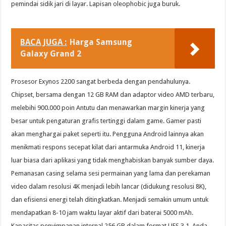
pemindai sidik jari di layar. Lapisan oleophobic juga buruk.
BACA JUGA :
Harga Samsung
Galaxy Grand 2
Prosesor Exynos 2200 sangat berbeda dengan pendahulunya.
Chipset, bersama dengan 12 GB RAM dan adaptor video AMD terbaru,
melebihi 900.000 poin Antutu dan menawarkan margin kinerja yang
besar untuk pengaturan grafis tertinggi dalam game. Gamer pasti
akan menghargai paket seperti itu. Pengguna Android lainnya akan
menikmati respons secepat kilat dari antarmuka Android 11, kinerja
luar biasa dari aplikasi yang tidak menghabiskan banyak sumber daya.
Pemanasan casing selama sesi permainan yang lama dan perekaman
video dalam resolusi 4K menjadi lebih lancar (didukung resolusi 8K),
dan efisiensi energi telah ditingkatkan. Menjadi semakin umum untuk
mendapatkan 8-10 jam waktu layar aktif dari baterai 5000 mAh.
Kapasitas penyimpanan internal 256 GB dalam format UFS 3.1. Anda