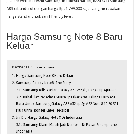
Jika cek website resmi Samsung Indonesia hari ini, RAM 4GB Samsung
A03 dibanderol dengan harga Rp. 1.799.000 saja, yang merupakan
harga standar untuk seri HP entry level.
Harga Samsung Note 8 Baru
Keluar
Daftar isi :
sembunyikan
1.
Harga Samsung Note 8 Baru Keluar
2.
Samsung Galaxy Note8, The Story
2.1.
Samsung Rilis Varian Galaxy A51 256gb, Harga Rp4 Jutaan
2.2.
Kabel Flex Penerima Suara Speaker Atas Telinga Earpiece
Baru Untuk Samsung Galaxy A32 A52 4g 5g A72 Note 8 10 20 S21
Plus Ultra|ponsel Kabel Fleksibel|
3.
Ini Dia Harga Galaxy Note 8 Di Indonesia
3.1.
Samsung Klaim Masih Jadi Nomor 1 Di Pasar Smartphone
Indonesia