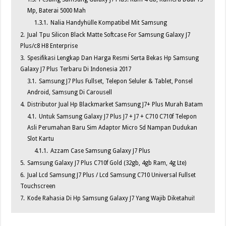
Mp, Baterai 5000 Mah
1.3.1.
Nalia Handyhülle Kompatibel Mit Samsung
2.
Jual Tpu Silicon Black Matte Softcase For Samsung Galaxy J7
Plus/c8 H8 Enterprise
3.
Spesifikasi Lengkap Dan Harga Resmi Serta Bekas Hp Samsung
Galaxy J7 Plus Terbaru Di Indonesia 2017
3.1.
Samsung J7 Plus Fullset, Telepon Seluler & Tablet, Ponsel
Android, Samsung Di Carousell
4.
Distributor Jual Hp Blackmarket Samsung J7+ Plus Murah Batam
4.1.
Untuk Samsung Galaxy J7 Plus J7 + J7 + C710 C710f Telepon
Asli Perumahan Baru Sim Adaptor Micro Sd Nampan Dudukan
Slot Kartu
4.1.1.
Azzam Case Samsung Galaxy J7 Plus
5.
Samsung Galaxy J7 Plus C710f Gold (32gb, 4gb Ram, 4g Lte)
6.
Jual Lcd Samsung J7 Plus / Lcd Samsung C710 Universal Fullset
Touchscreen
7.
Kode Rahasia Di Hp Samsung Galaxy J7 Yang Wajib Diketahui!