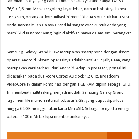
tampilan fisiknya yang cantik. Dimensi Galaxy Grand hanya 143,5 x
76,9 x 9,6 mm. Meski tergolong layar lebar, namun bobotnya hanya
162 gram, perangkat komunikasi ini memiliki dua slot untuk kartu SIM
Anda. Karena itulah Galaxy Grand ini sangat cocok untuk Anda yang
memiliki dua nomor yang ingin diaktifkan hanya dalam satu perangkat.
Samsung Galaxy Grand i9082 merupakan smartphone dengan sistem
operasi Android. Sistem operasinya adalah versi 4.1.2 Jelly Bean, yang
merupakan versi terbaru dari Android. Adapun prosesor, ponsel ini
didasarkan pada dual-core Cortex A9 clock 1,2 GHz. Broadcom
VideoCore IV dalam kombinasi dengan 1 GB RAM dipilih sebagai GPU.
Ini membuat multitasking menjadi mudah. Samsung Galaxy Grand
juga memiliki memori internal sebesar 8 GB, yang dapat diperluas
hingga 64 GB menggunakan kartu MicroSD. Sebagai penyedia energi,
baterai 2100 mAh tak lupa membenamkannya.