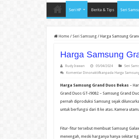
Seri HP
Berita & Tips
Seri Sams
Home
/
Seri Samsung
/
Harga Samsung Gran
Harga Samsung Gr
Rudy Irawan
05/04/2024
Seri Sam
Komentar Dinonaktifkan
pada Harga Samsun
Harga Samsung Grand Duos Bekas
– Har
Grand Duos GT-i9082 – Samsung Grand Duo
pernah diproduksi Samsung sejak diluncurka
untuk berfungsi dari 8 ke atas. Kamera uta
Fitur-fitur tersebut membuat Samsung Gala
menengah, meski harganya hanya sekitar tiga 