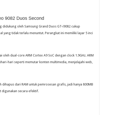
eo 9082 Duos Second
ng didukung oleh Samsung Grand Duos GT-i9082 cukup
ang tidak terlalu menuntut. Perangkat ini memiliki layar 5 inci
i oleh dual-core ARM Cortex A9 SoC dengan clock 1.9GHz. ARM
hari-hari seperti memutar konten multimedia, menjelajahi web,
 dihapus dari RAM untuk pemrosesan grafis, jadi hanya 800MB
digunakan secara efektif.