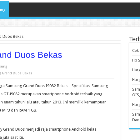
ung
d Duos Bekas
Ter
Cek
and Duos Bekas
Hp S
sung
Har
g Grand Duos Bekas
Har
ga Samsung Grand Duos I9082 Bekas – Spesifikasi Samsung
Sams
s GT-i9082 merupakan smartphone Android terbaik yang
OIS,
n enam tahun lalu atau tahun 2013. Ini memiliki kemampuan
Har
ma MP3 dan RAM 1 GB.
Sams
Dan
xy Grand Duos menjadi raja smartphone Android kelas
juta saat itu.