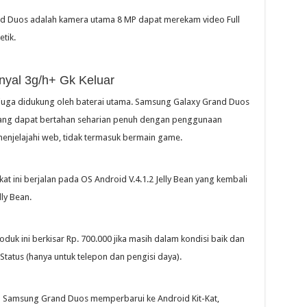
 Duos adalah kamera utama 8 MP dapat merekam video Full
tik.
yal 3g/h+ Gk Keluar
 juga didukung oleh baterai utama. Samsung Galaxy Grand Duos
 yang dapat bertahan seharian penuh dengan penggunaan
enjelajahi web, tidak termasuk bermain game.
t ini berjalan pada OS Android V.4.1.2 Jelly Bean yang kembali
ly Bean.
duk ini berkisar Rp. 700.000 jika masih dalam kondisi baik dan
. Status (hanya untuk telepon dan pengisi daya).
h Samsung Grand Duos memperbarui ke Android Kit-Kat,