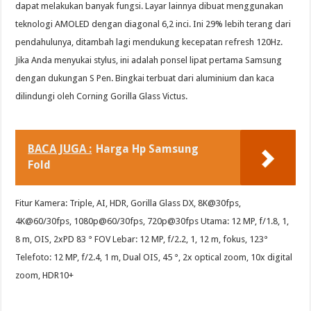
dapat melakukan banyak fungsi. Layar lainnya dibuat menggunakan
teknologi AMOLED dengan diagonal 6,2 inci. Ini 29% lebih terang dari
pendahulunya, ditambah lagi mendukung kecepatan refresh 120Hz.
Jika Anda menyukai stylus, ini adalah ponsel lipat pertama Samsung
dengan dukungan S Pen. Bingkai terbuat dari aluminium dan kaca
dilindungi oleh Corning Gorilla Glass Victus.
BACA JUGA :
Harga Hp Samsung
Fold
Fitur Kamera: Triple, AI, HDR, Gorilla Glass DX, 8K@30fps,
4K@60/30fps, 1080p@60/30fps, 720p@30fps Utama: 12 MP, f/1.8, 1,
8 m, OIS, 2xPD 83 ° FOV Lebar: 12 MP, f/2.2, 1, 12 m, fokus, 123°
Telefoto: 12 MP, f/2.4, 1 m, Dual OIS, 45 °, 2x optical zoom, 10x digital
zoom, HDR10+