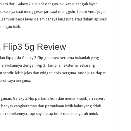
injam dari Galaxy Z Flip asli dengan lekukan di tengah layar
akannya saat menggeser jari saat menggulir, tetapi Anda juga
i gambar pada layar dalam cahaya langsung atau dalam aplikasi
dengan baik.
 Flip3 5g Review
lan flip pada Galaxy Z Flip generasi pertama bukanlah yang
elakukannya dengan Flip 3. Tampilan eksternal sekarang
u sendiri lebih jelas dan widget lebih berguna. Anda juga dapat
rut saya berguna.
nan. Galaxy Z Flip pertama licin dan menarik sidik jari seperti
bih banyak cengkeraman dan permukaan lebih halus yang tidak
a dari sebelumnya, tapi saya tetap tidak mau menyerah untuk