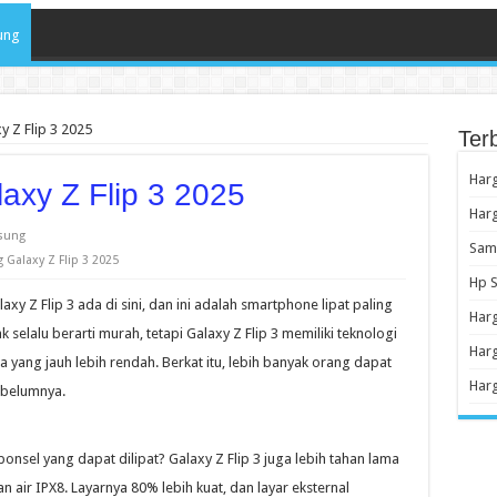
ung
 Z Flip 3 2025
Ter
Harg
xy Z Flip 3 2025
Har
sung
Sams
Galaxy Z Flip 3 2025
Hp S
axy Z Flip 3 ada di sini, dan ini adalah smartphone lipat paling
Har
 selalu berarti murah, tetapi Galaxy Z Flip 3 memiliki teknologi
Harg
yang jauh lebih rendah. Berkat itu, lebih banyak orang dapat
Harg
ebelumnya.
onsel yang dapat dilipat? Galaxy Z Flip 3 juga lebih tahan lama
air IPX8. Layarnya 80% lebih kuat, dan layar eksternal