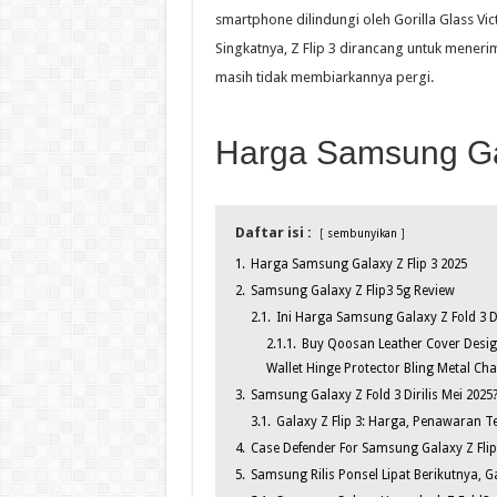
smartphone dilindungi oleh Gorilla Glass V
Singkatnya, Z Flip 3 dirancang untuk menerim
masih tidak membiarkannya pergi.
Harga Samsung Gal
Daftar isi :
sembunyikan
1.
Harga Samsung Galaxy Z Flip 3 2025
2.
Samsung Galaxy Z Flip3 5g Review
2.1.
Ini Harga Samsung Galaxy Z Fold 3 Da
2.1.1.
Buy Qoosan Leather Cover Design
Wallet Hinge Protector Bling Metal Ch
3.
Samsung Galaxy Z Fold 3 Dirilis Mei 2025
3.1.
Galaxy Z Flip 3: Harga, Penawaran 
4.
Case Defender For Samsung Galaxy Z Flip
5.
Samsung Rilis Ponsel Lipat Berikutnya, Ga