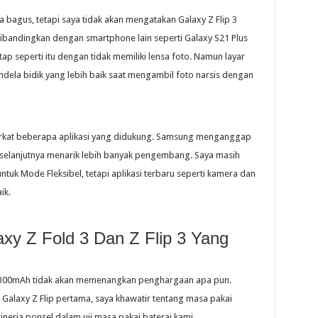
bagus, tetapi saya tidak akan mengatakan Galaxy Z Flip 3
Dibandingkan dengan smartphone lain seperti Galaxy S21 Plus
ap seperti itu dengan tidak memiliki lensa foto. Namun layar
dela bidik yang lebih baik saat mengambil foto narsis dengan
erkat beberapa aplikasi yang didukung. Samsung menganggap
g selanjutnya menarik lebih banyak pengembang. Saya masih
ntuk Mode Fleksibel, tetapi aplikasi terbaru seperti kamera dan
ik.
xy Z Fold 3 Dan Z Flip 3 Yang
3 3.300mAh tidak akan memenangkan penghargaan apa pun.
 Galaxy Z Flip pertama, saya khawatir tentang masa pakai
kinerja ponsel dalam uji masa pakai baterai kami.