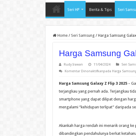
Seri HP
Berita & Tips
Seri Sams
Home
/
Seri Samsung
/
Harga Samsung Galaxy
Harga Samsung Gala
Rudy Irawan
11/04/2024
Seri Sam
Komentar Dinonaktifkan
pada Harga Samsung 
Harga Samsung Galaxy Z Flip 3 2025
– Gal
terjangkau yang pernah ada. Terjangkau tidak
smartphone yang dapat dilipat dengan harga 
mengalami “kehidupan terlipat” daripada s
Akankah harga rendah ini menarik orang ke p
dibandingkan pendahulunya berkat ketahanan 