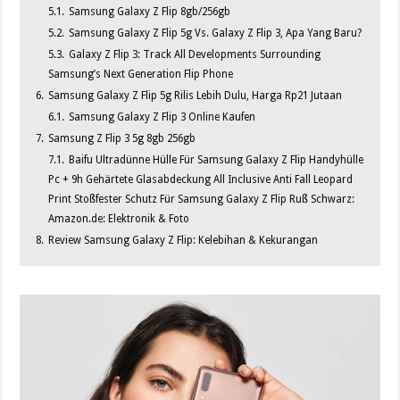
5.1.
Samsung Galaxy Z Flip 8gb/256gb
5.2.
Samsung Galaxy Z Flip 5g Vs. Galaxy Z Flip 3, Apa Yang Baru?
5.3.
Galaxy Z Flip 3: Track All Developments Surrounding
Samsung’s Next Generation Flip Phone
6.
Samsung Galaxy Z Flip 5g Rilis Lebih Dulu, Harga Rp21 Jutaan
6.1.
Samsung Galaxy Z Flip 3 Online Kaufen
7.
Samsung Z Flip 3 5g 8gb 256gb
7.1.
Baifu Ultradünne Hülle Für Samsung Galaxy Z Flip Handyhülle
Pc + 9h Gehärtete Glasabdeckung All Inclusive Anti Fall Leopard
Print Stoßfester Schutz Für Samsung Galaxy Z Flip Ruß Schwarz:
Amazon.de: Elektronik & Foto
8.
Review Samsung Galaxy Z Flip: Kelebihan & Kekurangan