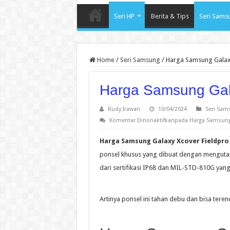
Seri HP
Berita & Tips
Seri Sams
Home
/
Seri Samsung
/
Harga Samsung Galax
Harga Samsung Gala
Rudy Irawan
10/04/2024
Seri Sam
Komentar Dinonaktifkan
pada Harga Samsung 
Harga Samsung Galaxy Xcover Fieldpro
ponsel khusus yang dibuat dengan mengutama
dari sertifikasi IP68 dan MIL-STD-810G yang 
Artinya ponsel ini tahan debu dan bisa tere