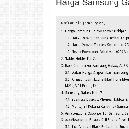
Harga Samsung Ga
Daftar isi :
sembunyikan
1.
Harga Samsung Galaxy Xcover Fieldpro
1.1.
Harga Xcover Samsung Terbaru Sept
1.2.
Harga Xcover Terbaru September 20
1.3.
Nevox Powerbank Wireless 10000 Mah
2.
Tablet Holder For Car
3.
Back Camera For Samsung Galaxy A02 S
3.1.
Daftar Harga & Spesifikasi Samsung
3.2.
Amazon.com: Eccris Bike Phone Mount
M21s, M31 Prime, F41
4.
Samsung Galaxy Note 7
4.1.
Business Devices: Phones, Tablets &
4.2.
Montaj Yıl Kökünü Kurutmak Samsung
5.
Amazon.com: Osophter For Samsung Gala
Shock Absorption Flexible Cell Phone Cover
5.1.
Inch Vertical Black Pu Leather Univer