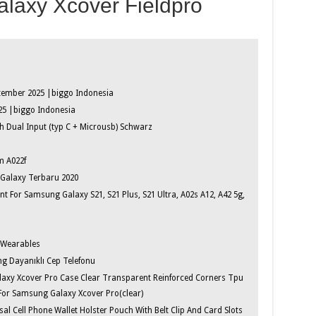
laxy Xcover Fieldpro
ember 2025 |biggo Indonesia
25 |biggo Indonesia
 Dual Input (typ C + Microusb) Schwarz
m A022f
 Galaxy Terbaru 2020
 For Samsung Galaxy S21, S21 Plus, S21 Ultra, A02s A12, A42 5g,
 Wearables
 Dayanıklı Cep Telefonu
xy Xcover Pro Case Clear Transparent Reinforced Corners Tpu
 For Samsung Galaxy Xcover Pro(clear)
sal Cell Phone Wallet Holster Pouch With Belt Clip And Card Slots