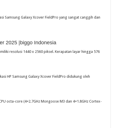
fikasi Samsung Galaxy Xcover FieldPro yang sangat canggih dan
r 2025 |biggo Indonesia
emiliki resolusi 1440 x 2560 piksel. Kerapatan layar hingga 576
ifikasi HP Samsung Galaxy Xcover FieldPro didukung oleh
CPU octa-core (4×2.7GHz Mongoose M3 dan 4×1.8GHz Cortex-