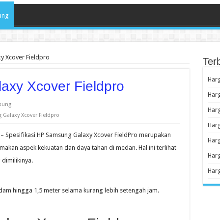
ung
y Xcover Fieldpro
Ter
Har
xy Xcover Fieldpro
Har
sung
Har
Galaxy Xcover Fieldpro
Har
– Spesifikasi HP Samsung Galaxy Xcover FieldPro merupakan
Har
kan aspek kekuatan dan daya tahan di medan. Hal ini terlihat
Harg
dimilikinya.
Har
ndam hingga 1,5 meter selama kurang lebih setengah jam.