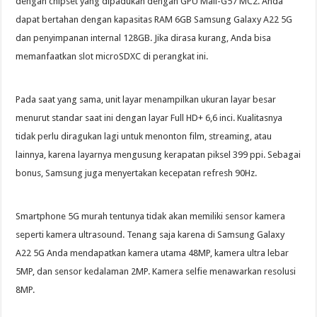
dengan chipset yang dipadukan dengan GPU Mali-G57 MC2. Anda
dapat bertahan dengan kapasitas RAM 6GB Samsung Galaxy A22 5G
dan penyimpanan internal 128GB. Jika dirasa kurang, Anda bisa
memanfaatkan slot microSDXC di perangkat ini.
Pada saat yang sama, unit layar menampilkan ukuran layar besar
menurut standar saat ini dengan layar Full HD+ 6,6 inci. Kualitasnya
tidak perlu diragukan lagi untuk menonton film, streaming, atau
lainnya, karena layarnya mengusung kerapatan piksel 399 ppi. Sebagai
bonus, Samsung juga menyertakan kecepatan refresh 90Hz.
Smartphone 5G murah tentunya tidak akan memiliki sensor kamera
seperti kamera ultrasound. Tenang saja karena di Samsung Galaxy
A22 5G Anda mendapatkan kamera utama 48MP, kamera ultra lebar
5MP, dan sensor kedalaman 2MP. Kamera selfie menawarkan resolusi
8MP.