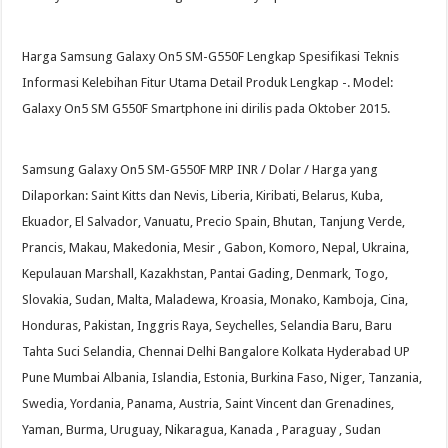
Harga Samsung Galaxy On5 SM-G550F Lengkap Spesifikasi Teknis
Informasi Kelebihan Fitur Utama Detail Produk Lengkap -. Model:
Galaxy On5 SM G550F Smartphone ini dirilis pada Oktober 2015.
Samsung Galaxy On5 SM-G550F MRP INR / Dolar / Harga yang
Dilaporkan: Saint Kitts dan Nevis, Liberia, Kiribati, Belarus, Kuba,
Ekuador, El Salvador, Vanuatu, Precio Spain, Bhutan, Tanjung Verde,
Prancis, Makau, Makedonia, Mesir , Gabon, Komoro, Nepal, Ukraina,
Kepulauan Marshall, Kazakhstan, Pantai Gading, Denmark, Togo,
Slovakia, Sudan, Malta, Maladewa, Kroasia, Monako, Kamboja, Cina,
Honduras, Pakistan, Inggris Raya, Seychelles, Selandia Baru, Baru
Tahta Suci Selandia, Chennai Delhi Bangalore Kolkata Hyderabad UP
Pune Mumbai Albania, Islandia, Estonia, Burkina Faso, Niger, Tanzania,
Swedia, Yordania, Panama, Austria, Saint Vincent dan Grenadines,
Yaman, Burma, Uruguay, Nikaragua, Kanada , Paraguay , Sudan