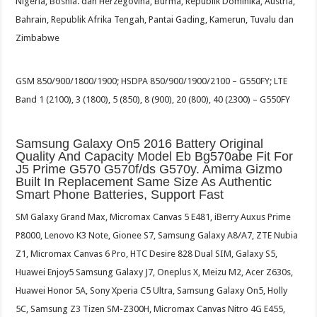
Nigeria, Bosnia. dan Herzegovina, Burma, Republik Dominika, Austria,
Bahrain, Republik Afrika Tengah, Pantai Gading, Kamerun, Tuvalu dan
Zimbabwe
GSM 850/900/1800/1900; HSDPA 850/900/1900/2100 – G550FY; LTE
Band 1 (2100), 3 (1800), 5 (850), 8 (900), 20 (800), 40 (2300) – G550FY
Samsung Galaxy On5 2016 Battery Original
Quality And Capacity Model Eb Bg570abe Fit For
J5 Prime G570 G570f/ds G570y. Amima Gizmo
Built In Replacement Same Size As Authentic
Smart Phone Batteries, Support Fast
SM Galaxy Grand Max, Micromax Canvas 5 E481, iBerry Auxus Prime
P8000, Lenovo K3 Note, Gionee S7, Samsung Galaxy A8/A7, ZTE Nubia
Z1, Micromax Canvas 6 Pro, HTC Desire 828 Dual SIM, Galaxy S5,
Huawei Enjoy5 Samsung Galaxy J7, Oneplus X, Meizu M2, Acer Z630s,
Huawei Honor 5A, Sony Xperia C5 Ultra, Samsung Galaxy On5, Holly
5C, Samsung Z3 Tizen SM-Z300H, Micromax Canvas Nitro 4G E455,