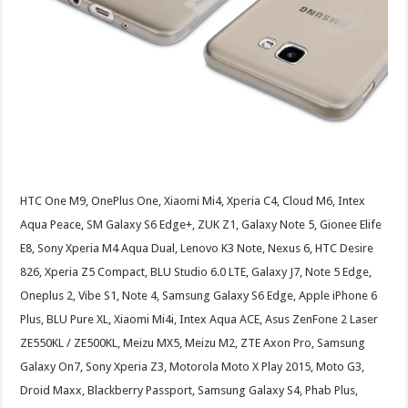
HTC One M9, OnePlus One, Xiaomi Mi4, Xperia C4, Cloud M6, Intex
Aqua Peace, SM Galaxy S6 Edge+, ZUK Z1, Galaxy Note 5, Gionee Elife
E8, Sony Xperia M4 Aqua Dual, Lenovo K3 Note, Nexus 6, HTC Desire
826, Xperia Z5 Compact, BLU Studio 6.0 LTE, Galaxy J7, Note 5 Edge,
Oneplus 2, Vibe S1, Note 4, Samsung Galaxy S6 Edge, Apple iPhone 6
Plus, BLU Pure XL, Xiaomi Mi4i, Intex Aqua ACE, Asus ZenFone 2 Laser
ZE550KL / ZE500KL, Meizu MX5, Meizu M2, ZTE Axon Pro, Samsung
Galaxy On7, Sony Xperia Z3, Motorola Moto X Play 2015, Moto G3,
Droid Maxx, Blackberry Passport, Samsung Galaxy S4, Phab Plus,