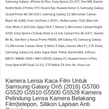
Samsung Galaxy , iPhone 6s Plus, Sony Xperia Z3, HTC One M8, Xiaomi
Redmi Note 2 Prime, HTC Desire Eye, Huawei Honor 6, Samsung Galaxy
Grand Prime 4G SM-G531, Samsung Galaxy Z3, Micromax Canvas
Blaze 4G Q400, Asus Zenfone 2 ZE551 , Nokia Lumia 1520, Blue Life
One, Moto X 2nd Gen, Oppo Find 7, Nexus 5, Micromax Canvas Knight
A350, Sony Xperia C5 Dual, Note 4, LG G4, Canvas Fire 4G Q411, Xiaomi
Mi 4C, dan Berr y Auxus Prime P8000, SM Galaxy A5, Samsung Galaxy
S5, Micromax Canvas Sliver 5, Moto X Style, Lenovo Vibe P1, ZTE Zmax,
Samsung Galaxy S4, Intex Aqua Glam Trend, Xiaomi Mi3, Infocus
M810 / M808 / M50 / M812 M530, Galaxy A7, Huawei Honor 6 Plus,
Sony Xperia M5 Dual, LG G3, ZTE Nubia Z9, Vivo Air, Axon Lux
Kamera Lensa Kaca Film Untuk
Samsung Galaxy On5 (2016) G5700
G5520 G5510 G5500 G5528 Kamera
Pelindung Lensa Kamera Belakang
Film|telepon, Silikon Lapisan Anti