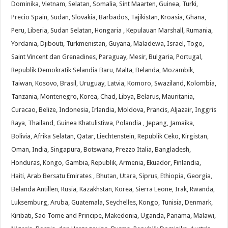
Dominika, Vietnam, Selatan, Somalia, Sint Maarten, Guinea, Turki,
Precio Spain, Sudan, Slovakia, Barbados, Tajikistan, Kroasia, Ghana,
Peru, Liberia, Sudan Selatan, Hongaria , Kepulauan Marshall, Rumania,
Yordania, Djibouti, Turkmenistan, Guyana, Maladewa, Israel, Togo,
Saint Vincent dan Grenadines, Paraguay, Mesir, Bulgaria, Portugal,
Republik Demokratik Selandia Baru, Malta, Belanda, Mozambik,
Taiwan, Kosovo, Brasil, Uruguay, Latvia, Komoro, Swaziland, Kolombia,
Tanzania, Montenegro, Korea, Chad, Libya, Belarus, Mauritania,
Curacao, Belize, Indonesia, Irlandia, Moldova, Prancis, Aljazair, Inggris
Raya, Thailand, Guinea Khatulistiwa, Polandia , Jepang, Jamaika,
Bolivia, Afrika Selatan, Qatar, Liechtenstein, Republik Ceko, Kirgistan,
Oman, India, Singapura, Botswana, Prezzo Italia, Bangladesh,
Honduras, Kongo, Gambia, Republik, Armenia, Ekuador, Finlandia,
Haiti, Arab Bersatu Emirates , Bhutan, Utara, Siprus, Ethiopia, Georgia,
Belanda Antillen, Rusia, Kazakhstan, Korea, Sierra Leone, Irak, Rwanda,
Luksemburg, Aruba, Guatemala, Seychelles, Kongo, Tunisia, Denmark,
Kiribati, Sao Tome and Principe, Makedonia, Uganda, Panama, Malawi,