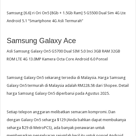
Samsung [6.6] ri Ori On5 [8Gb + 1.5Gb Ram] 5 G5500 Dual Sim 4G Lte
Android 5.1 “Smartphone 4G Asli Termurah”
Samsung Galaxy Ace
Asli Samsung Galaxy On5 G5700 Dual SIM 5.0 Inci 3GB RAM 32GB
ROM LTE 4G 13.0MP Kamera Octa Core Android 6.0 Ponsel
Samsung Galaxy On5 sekarang tersedia di Malaysia. Harga Samsung
Galaxy On5 termurah di Malaysia adalah RM228.58 dari Shopee. Detail
harga Samsung Galaxy On5 diperbarui pada Agustus 2025.
Setiap telepon anggaran melibatkan semacam kompromi. Dan
dengan Galaxy On5 seharga $129 (Anda bahkan dapat membukanya
seharga $29 di MetroPCS), ada banyak penawaran untuk
membenarkan pengeluaran sejumlah kecil itu untuk ponsel Android…