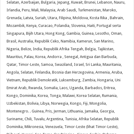
Selatan, Azerbaijan, Bulgaria, Jepang, Kuwait, Brunei, Lebanon, Nauru,
Irlandia, Peru, Mali, Malaysia, Arab Saudi, Turkmenistan, Maroko,
Grenada, Latvia, Suriah, Utara, Filipina, Moldova, Kosta Rika , Bahrain,
Mozambik, Kenya, Curacao, Polandia, Slovenia, Haiti, Portugal serta
Singapura, Bijih Utara, Hong Kong, Gambia, Guinea, Lesotho, Oman,
Brasil, Australia, Republik Ceko, Namibia, Kamerun, San Marino,
Nigeria, Belize, India, Republik Afrika Tengah, Belgia, Tajikistan,
Mauritius, Palau, Korea, Andorra , Senegal, Antigua dan Barbuda,
Qatar, Timor-Leste, Samoa, Swaziland, Israel, Sri Lanka, Mauritania,
Angola, Selatan, Finlandia, Bosnia dan Herzegovina, Armenia, Aruba,
Vietnam, Republik Demokratik, Luksemburg, Zambia, Hongaria, Uni
Emirat Arab, Rwanda, Somalia, Laos, Uganda, Barbados, Eritrea,
Kongo, Dominika, Korea, Tonga, Malawi, Korea Selatan, Rumania,
Uzbekistan, Bolivia, Libya, Norwegia, Kongo, Fiji, Mongolia,
Montenegro. . Guinea, Pris, Jerman, Lithuania, Jamaika, Georgia,
Suriname, Chili, Tuvalu, Argentina, Tunisia, Afrika Selatan, Republik
Dominika, Mikronesia, Venezuela, Timor-Leste (lihat Timor-Leste),