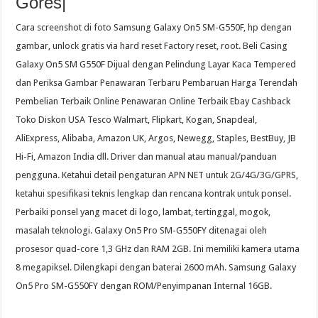
Gores|
Cara screenshot di foto Samsung Galaxy On5 SM-G550F, hp dengan
gambar, unlock gratis via hard reset Factory reset, root. Beli Casing
Galaxy On5 SM G550F Dijual dengan Pelindung Layar Kaca Tempered
dan Periksa Gambar Penawaran Terbaru Pembaruan Harga Terendah
Pembelian Terbaik Online Penawaran Online Terbaik Ebay Cashback
Toko Diskon USA Tesco Walmart, Flipkart, Kogan, Snapdeal,
AliExpress, Alibaba, Amazon UK, Argos, Newegg, Staples, BestBuy, JB
Hi-Fi, Amazon India dll. Driver dan manual atau manual/panduan
pengguna. Ketahui detail pengaturan APN NET untuk 2G/4G/3G/GPRS,
ketahui spesifikasi teknis lengkap dan rencana kontrak untuk ponsel.
Perbaiki ponsel yang macet di logo, lambat, tertinggal, mogok,
masalah teknologi. Galaxy On5 Pro SM-G550FY ditenagai oleh
prosesor quad-core 1,3 GHz dan RAM 2GB. Ini memiliki kamera utama
8 megapiksel. Dilengkapi dengan baterai 2600 mAh. Samsung Galaxy
On5 Pro SM-G550FY dengan ROM/Penyimpanan Internal 16GB.