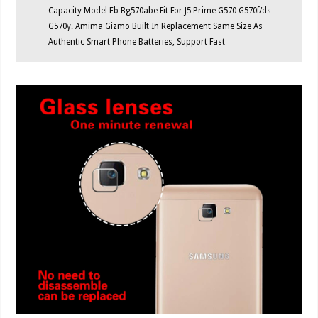
Capacity Model Eb Bg570abe Fit For J5 Prime G570 G570f/ds
G570y. Amima Gizmo Built In Replacement Same Size As
Authentic Smart Phone Batteries, Support Fast