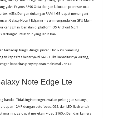
ung yakni Exynos 8890 Octa dengan kekuatan prosesor octa-
Cortex-A53). Dengan dukungan RAM 4 GB dapat menangani
ncar. Galaxy Note 7 Edge ini masih mengandalkan GPU Mali-
ur canggih ini berjalan di platform OS Android 6.0.1
.0 Nougat untuk fitur yang lebih baik.
an terhadap fungsi-fungsi pintar. Untuk itu, Samsung
n kapasitas besar yakni 64 GB. Jika kapasitasnya kurang,
 dengan kapasitas penyimpanan maksimal 256 GB.
alaxy Note Edge Lte
ng handal. Tidak ingin mengecewakan pelanggan setianya,
a depan 12MP dengan autofocus, OIS, dan LED flash untuk
tama ini juga dapat merekam video 2160p. Dan dari kamera