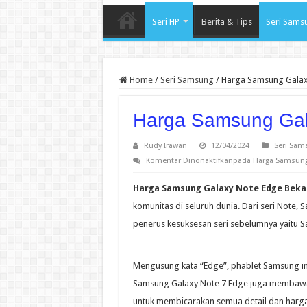
Seri HP
Berita & Tips
Seri Sams
Home
/
Seri Samsung
/
Harga Samsung Galax
Harga Samsung Gal
Rudy Irawan
12/04/2024
Seri Sam
Komentar Dinonaktifkan
pada Harga Samsung
Harga Samsung Galaxy Note Edge Beka
komunitas di seluruh dunia. Dari seri Note
penerus kesuksesan seri sebelumnya yaitu 
Mengusung kata “Edge”, phablet Samsung ini 
Samsung Galaxy Note 7 Edge juga membawa 
untuk membicarakan semua detail dan harga