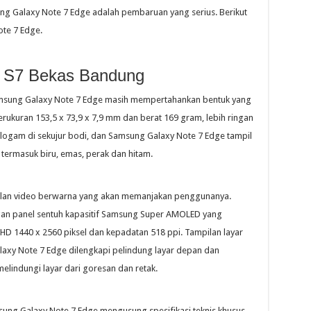
sung Galaxy Note 7 Edge adalah pembaruan yang serius. Berikut
te 7 Edge.
 S7 Bekas Bandung
msung Galaxy Note 7 Edge masih mempertahankan bentuk yang
rukuran 153,5 x 73,9 x 7,9 mm dan berat 169 gram, lebih ringan
i logam di sekujur bodi, dan Samsung Galaxy Note 7 Edge tampil
termasuk biru, emas, perak dan hitam.
ilan video berwarna yang akan memanjakan penggunanya.
ngan panel sentuh kapasitif Samsung Super AMOLED yang
HD 1440 x 2560 piksel dan kepadatan 518 ppi. Tampilan layar
axy Note 7 Edge dilengkapi pelindung layar depan dan
melindungi layar dari goresan dan retak.
ung Galaxy Note 7 Edge mengusung spesifikasi teknis khusus.