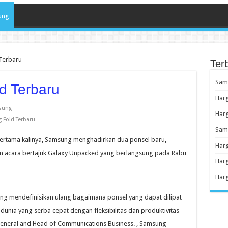
ung
Terbaru
Ter
Sam
d Terbaru
Har
sung
Har
Fold Terbaru
Sams
ertama kalinya, Samsung menghadirkan dua ponsel baru,
Har
lam acara bertajuk Galaxy Unpacked yang berlangsung pada Rabu
Harg
Har
ung mendefinisikan ulang bagaimana ponsel yang dapat dilipat
ia yang serba cepat dengan fleksibilitas dan produktivitas
eneral and Head of Communications Business. , Samsung