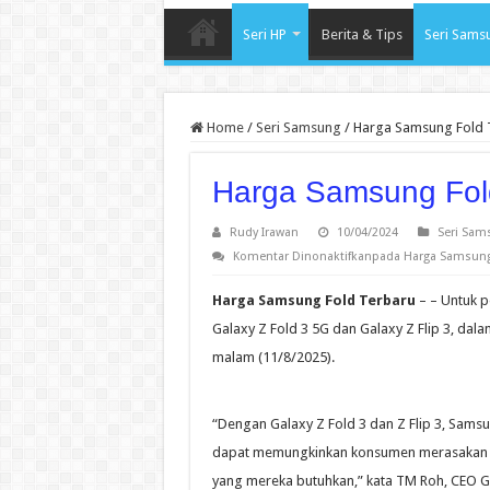
Seri HP
Berita & Tips
Seri Sams
Home
/
Seri Samsung
/
Harga Samsung Fold 
Harga Samsung Fol
Rudy Irawan
10/04/2024
Seri Sam
Komentar Dinonaktifkan
pada Harga Samsung 
Harga Samsung Fold Terbaru
– – Untuk p
Galaxy Z Fold 3 5G dan Galaxy Z Flip 3, da
malam (11/8/2025).
“Dengan Galaxy Z Fold 3 dan Z Flip 3, Sams
dapat memungkinkan konsumen merasakan dun
yang mereka butuhkan,” kata TM Roh, CEO G