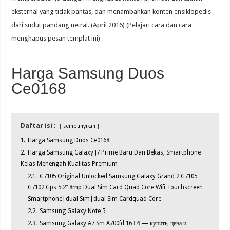
eksternal yang tidak pantas, dan menambahkan konten ensiklopedis
dari sudut pandang netral. (April 2016) (Pelajari cara dan cara
menghapus pesan templat ini)
Harga Samsung Duos
Ce0168
Daftar isi :
sembunyikan
1.
Harga Samsung Duos Ce0168
2.
Harga Samsung Galaxy J7 Prime Baru Dan Bekas, Smartphone
Kelas Menengah Kualitas Premium
2.1.
G7105 Original Unlocked Samsung Galaxy Grand 2 G7105
G7102 Gps 5.2“ 8mp Dual Sim Card Quad Core Wifi Touchscreen
Smartphone|dual Sim|dual Sim Cardquad Core
2.2.
Samsung Galaxy Note 5
2.3.
Samsung Galaxy A7 Sm A700fd 16 Гб — купить, цена и