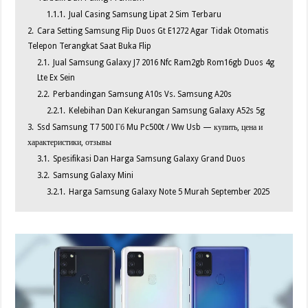
1.1.1.
Jual Casing Samsung Lipat 2 Sim Terbaru
2.
Cara Setting Samsung Flip Duos Gt E1272 Agar Tidak Otomatis
Telepon Terangkat Saat Buka Flip
2.1.
Jual Samsung Galaxy J7 2016 Nfc Ram2gb Rom16gb Duos 4g
Lte Ex Sein
2.2.
Perbandingan Samsung A10s Vs. Samsung A20s
2.2.1.
Kelebihan Dan Kekurangan Samsung Galaxy A52s 5g
3.
Ssd Samsung T7 500 Гб Mu Pc500t / Ww Usb — купить, цена и
характеристики, отзывы
3.1.
Spesifikasi Dan Harga Samsung Galaxy Grand Duos
3.2.
Samsung Galaxy Mini
3.2.1.
Harga Samsung Galaxy Note 5 Murah September 2025