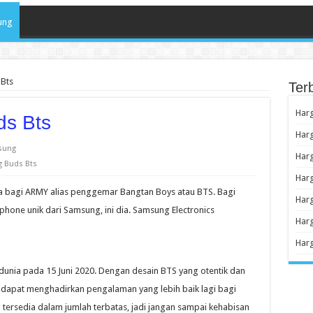
ung
Bts
Ter
Har
s Bts
Har
sung
Harg
 Buds Bts
Harg
 bagi ARMY alias penggemar Bangtan Boys atau BTS. Bagi
Har
hone unik dari Samsung, ini dia. Samsung Electronics
Har
Har
dunia pada 15 Juni 2020. Dengan desain BTS yang otentik dan
dapat menghadirkan pengalaman yang lebih baik lagi bagi
 tersedia dalam jumlah terbatas, jadi jangan sampai kehabisan