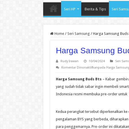
Seri HP
Berita & Tips
Seri Sams
Home
/
Seri Samsung
/
Harga Samsung Buds 
Harga Samsung Bud
Rudy Irawan
10/04/2024
Seri Sam
Komentar Dinonaktifkan
pada Harga Samsung
Harga Samsung Buds Bts
– Kabar gembira
yang sudah tidak sabar ingin membeli smartp
Indonesia resmi membuka pre-order untuk
Kedua perangkat tersebut diperkenalkan ke 
pengalaman BYS yang berbeda, diharapkan 
para penggemarnya. Pre-order ini dikatakan