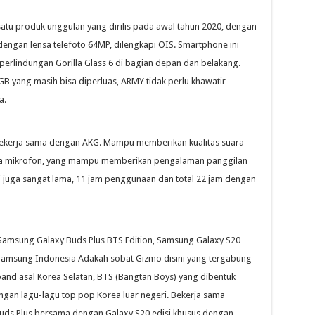
atu produk unggulan yang dirilis pada awal tahun 2020, dengan
engan lensa telefoto 64MP, dilengkapi OIS. Smartphone ini
 perlindungan Gorilla Glass 6 di bagian depan dan belakang.
 yang masih bisa diperluas, ARMY tidak perlu khawatir
a.
bekerja sama dengan AKG. Mampu memberikan kualitas suara
tiga mikrofon, yang mampu memberikan pengalaman panggilan
ai juga sangat lama, 11 jam penggunaan dan total 22 jam dengan
 Samsung Galaxy Buds Plus BTS Edition, Samsung Galaxy S20
 Samsung Indonesia Adakah sobat Gizmo disini yang tergabung
d asal Korea Selatan, BTS (Bangtan Boys) yang dibentuk
ngan lagu-lagu top pop Korea luar negeri. Bekerja sama
uds Plus bersama dengan Galaxy S20 edisi khusus dengan