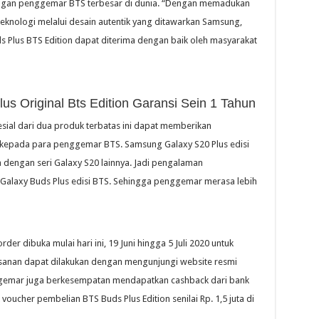
engan penggemar BTS terbesar di dunia. “Dengan memadukan
 teknologi melalui desain autentik yang ditawarkan Samsung,
s Plus BTS Edition dapat diterima dengan baik oleh masyarakat
s Original Bts Edition Garansi Sein 1 Tahun
esial dari dua produk terbatas ini dapat memberikan
 kepada para penggemar BTS. Samsung Galaxy S20 Plus edisi
engan seri Galaxy S20 lainnya. Jadi pengalaman
alaxy Buds Plus edisi BTS. Sehingga penggemar merasa lebih
r dibuka mulai hari ini, 19 Juni hingga 5 Juli 2020 untuk
sanan dapat dilakukan dengan mengunjungi website resmi
nggemar juga berkesempatan mendapatkan cashback dari bank
voucher pembelian BTS Buds Plus Edition senilai Rp. 1,5 juta di