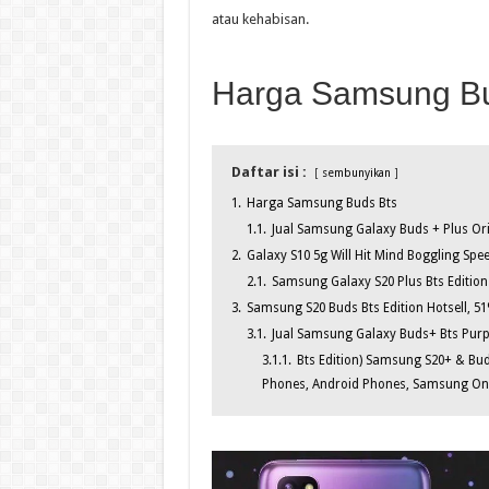
atau kehabisan.
Harga Samsung Bu
Daftar isi :
sembunyikan
1.
Harga Samsung Buds Bts
1.1.
Jual Samsung Galaxy Buds + Plus Ori
2.
Galaxy S10 5g Will Hit Mind Boggling Spe
2.1.
Samsung Galaxy S20 Plus Bts Edition
3.
Samsung S20 Buds Bts Edition Hotsell, 51
3.1.
Jual Samsung Galaxy Buds+ Bts Purpl
3.1.1.
Bts Edition) Samsung S20+ & Bud
Phones, Android Phones, Samsung On 