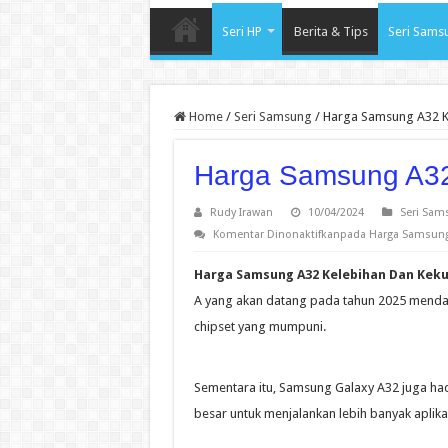
Seri HP
Berita & Tips
Seri Sams
Home
/
Seri Samsung
/
Harga Samsung A32 K
Harga Samsung A32
Rudy Irawan
10/04/2024
Seri Sam
Komentar Dinonaktifkan
pada Harga Samsung
Harga Samsung A32 Kelebihan Dan Kek
A yang akan datang pada tahun 2025 mendat
chipset yang mumpuni.
Sementara itu, Samsung Galaxy A32 juga h
besar untuk menjalankan lebih banyak aplik