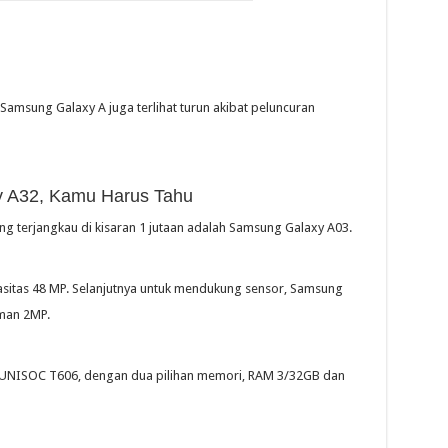
amsung Galaxy A juga terlihat turun akibat peluncuran
y A32, Kamu Harus Tahu
g terjangkau di kisaran 1 jutaan adalah Samsung Galaxy A03.
itas 48 MP. Selanjutnya untuk mendukung sensor, Samsung
man 2MP.
t UNISOC T606, dengan dua pilihan memori, RAM 3/32GB dan