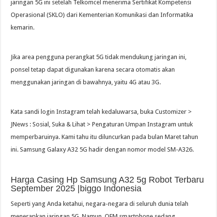
jaringan 5G ini setelah Telkomcel menerima Sertifikat Kompetensi
Operasional (SKLO) dari Kementerian Komunikasi dan Informatika
kemarin.
Jika area pengguna perangkat 5G tidak mendukung jaringan ini,
ponsel tetap dapat digunakan karena secara otomatis akan
menggunakan jaringan di bawahnya, yaitu 4G atau 3G.
Kata sandi login Instagram telah kedaluwarsa, buka Customizer >
JNews : Sosial, Suka & Lihat > ​​Pengaturan Umpan Instagram untuk
memperbaruinya. Kami tahu itu diluncurkan pada bulan Maret tahun
ini. Samsung Galaxy A32 5G hadir dengan nomor model SM-A326.
Harga Casing Hp Samsung A32 5g Robot Terbaru
September 2025 |biggo Indonesia
Seperti yang Anda ketahui, negara-negara di seluruh dunia telah
menerapkan jaringan 5G. Namun, OEM smartphone sedang