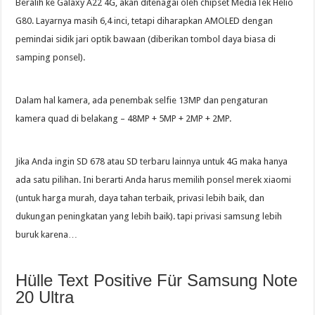
Beralih ke Galaxy A22 4G, akan ditenagai oleh chipset MediaTek Helio
G80. Layarnya masih 6,4 inci, tetapi diharapkan AMOLED dengan
pemindai sidik jari optik bawaan (diberikan tombol daya biasa di
samping ponsel).
Dalam hal kamera, ada penembak selfie 13MP dan pengaturan
kamera quad di belakang – 48MP + 5MP + 2MP + 2MP.
Jika Anda ingin SD 678 atau SD terbaru lainnya untuk 4G maka hanya
ada satu pilihan. Ini berarti Anda harus memilih ponsel merek xiaomi
(untuk harga murah, daya tahan terbaik, privasi lebih baik, dan
dukungan peningkatan yang lebih baik). tapi privasi samsung lebih
buruk karena…
Hülle Text Positive Für Samsung Note
20 Ultra