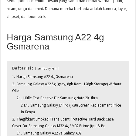
Kedua ponsel memiliki desain yang sama dan empat warna – putih,
hitam, ungu dan mint. Di mana mereka berbeda adalah kamera, layar,
chipset, dan biometrik.
Harga Samsung A22 4g
Gsmarena
Daftar isi :
sembunyikan
1.
Harga Samsung A22 4g Gsmarena
2.
Samsung Galaxy A22 5g (gray, 8gb Ram, 128gb Storage) Without
Offer
2.1.
Hülle Text Positive Für Samsung Note 20 Ultra
2.1.1.
Samsung Galaxy J7 Pro (j730) Screen Replacement Price
In Kenya
3.
Thegiftkart Smoked Translucent Protective Hard Back Case
Cover For Samsung Galaxy M32 4g / M32 Prime (tpu & Pc
3.1.
Samsung Galaxy A22 Vs Galaxy A32