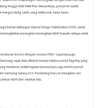
kung hingga 6GB RAM Plus. Menariknya, ponsel ini sudah
engisi ulang saldo uang elektronik. kartu-kartu.
ga berkat dukungan Optical Image Stabilization (OIS), untuk
uga memungkinkan perangkat menangkap lebih banyak cahaya untuk
V berukuran 6,6 inci dengan resolusi FHD+. Layarnya juga
 Samsung sejak dulu dikenal memproduksi ponsel flagship yang
sung membuat sedikit kejutan karena baru saja merilis ponsel
akni Samsung Galaxy A13. Pendatang baru ini mengikuti seri
eluar lebih dari setahun lalu.