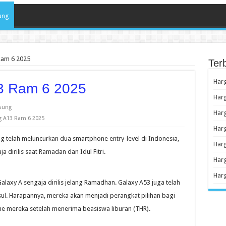
ung
Ram 6 2025
Ter
Har
3 Ram 6 2025
Harg
sung
Harg
 A13 Ram 6 2025
Har
 telah meluncurkan dua smartphone entry-level di Indonesia,
Har
 dirilis saat Ramadan dan Idul Fitri.
Har
Harg
xy A sengaja dirilis jelang Ramadhan. Galaxy A53 juga telah
usul. Harapannya, mereka akan menjadi perangkat pilihan bagi
 mereka setelah menerima beasiswa liburan (THR).