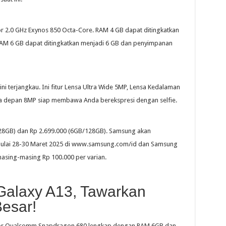
2.0 GHz Exynos 850 Octa-Core. RAM 4 GB dapat ditingkatkan
RAM 6 GB dapat ditingkatkan menjadi 6 GB dan penyimpanan
ni terjangkau. Ini fitur Lensa Ultra Wide 5MP, Lensa Kedalaman
ra depan 8MP siap membawa Anda berekspresi dengan selfie.
128GB) dan Rp 2.699.000 (6GB/128GB). Samsung akan
mulai 28-30 Maret 2025 di www.samsung.com/id dan Samsung
masing-masing Rp 100.000 per varian.
alaxy A13, Tawarkan
esar!
or Qualcomm Snapdragon 680 lengkap dengan RAM 6GB dan