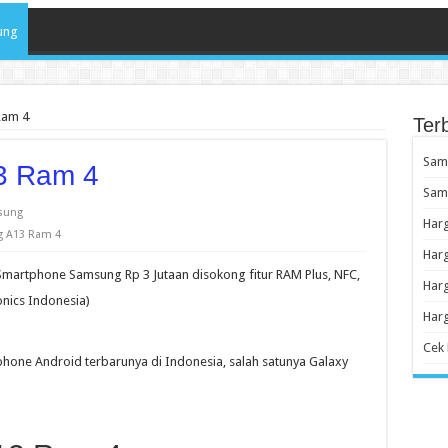
ung
Ram 4
Ter
Sam
3 Ram 4
Sams
sung
Har
g A13 Ram 4
Harg
Smartphone Samsung Rp 3 Jutaan disokong fitur RAM Plus, NFC,
Har
nics Indonesia)
Har
Cek
phone Android terbarunya di Indonesia, salah satunya Galaxy