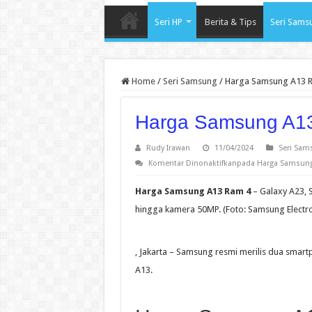
Seri HP
Berita & Tips
Seri Sams
Home
/
Seri Samsung
/
Harga Samsung A13 
Harga Samsung A1
Rudy Irawan
11/04/2024
Seri Sam
Komentar Dinonaktifkan
pada Harga Samsun
Harga Samsung A13 Ram 4
– Galaxy A23, 
hingga kamera 50MP. (Foto: Samsung Electro
, Jakarta – Samsung resmi merilis dua smart
A13.