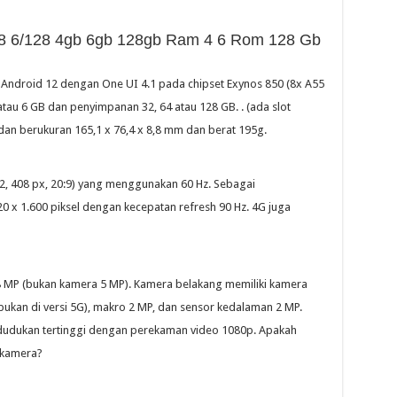
8 6/128 4gb 6gb 128gb Ram 4 6 Rom 128 Gb
Android 12 dengan One UI 4.1 pada chipset Exynos 850 (8x A55
tau 6 GB dan penyimpanan 32, 64 atau 128 GB. . (ada slot
 dan berukuran 165,1 x 76,4 x 8,8 mm dan berat 195g.
 2, 408 px, 20:9) yang menggunakan 60 Hz. Sebagai
20 x 1.600 piksel dengan kecepatan refresh 90 Hz. 4G juga
 8 MP (bukan kamera 5 MP). Kamera belakang memiliki kamera
(bukan di versi 5G), makro 2 MP, dan sensor kedalaman 2 MP.
dudukan tertinggi dengan perekaman video 1080p. Apakah
 kamera?