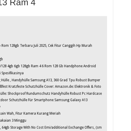
13 Ram 4
om 128gb Terbaru Juli 2025, Cek Fitur Canggih Hp Murah
gb
6/128 4gb 6gb 128gb Ram 4 6 Rom 128 Gb Handphone Android
 Spesifikasinya
 Hülle , Handyhülle Samsung A13, 360 Grad Tpu Robust Bumper
fest Kratzfeste Schutzhülle Cover: Amazon.de: Elektronik & Foto
Hülle: Shockproof Rundumschutz Handyhülle Robust Pc Hardcase
tdoor Schutzhülle Für Smartphone Samsung Galaxy A13
o
sain Wah, Fitur Kamera Kurang Meriah
akaian 3 Minggu
64gb Storage With No Cost Emi/additional Exchange Offers, (sm