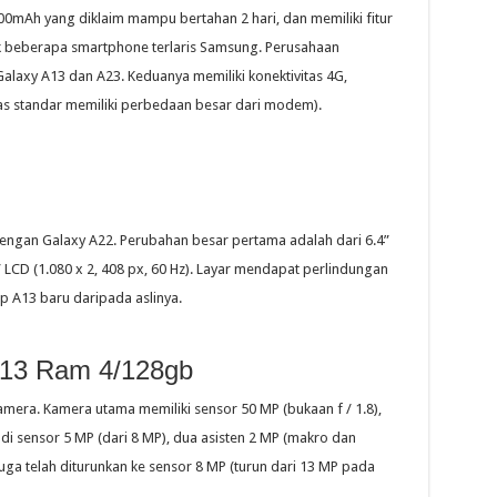
0mAh yang diklaim mampu bertahan 2 hari, dan memiliki fitur
uk beberapa smartphone terlaris Samsung. Perusahaan
Galaxy A13 dan A23. Keduanya memiliki konektivitas 4G,
s standar memiliki perbedaan besar dari modem).
ngan Galaxy A22. Perubahan besar pertama adalah dari 6.4”
 LCD (1.080 x 2, 408 px, 60 Hz). Layar mendapat perlindungan
rip A13 baru daripada aslinya.
A13 Ram 4/128gb
era. Kamera utama memiliki sensor 50 MP (bukaan f / 1.8),
i sensor 5 MP (dari 8 MP), dua asisten 2 MP (makro dan
uga telah diturunkan ke sensor 8 MP (turun dari 13 MP pada