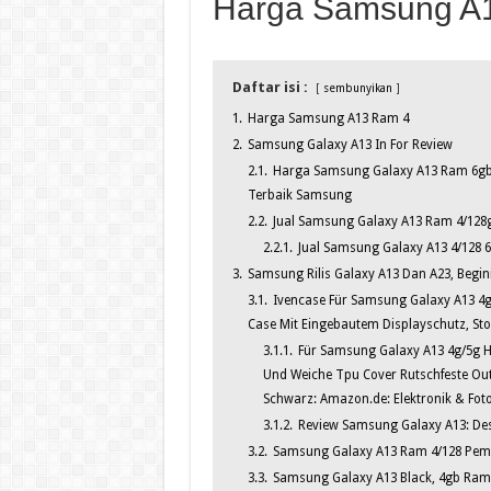
Harga Samsung A
Daftar isi :
sembunyikan
1.
Harga Samsung A13 Ram 4
2.
Samsung Galaxy A13 In For Review
2.1.
Harga Samsung Galaxy A13 Ram 6gb R
Terbaik Samsung
2.2.
Jual Samsung Galaxy A13 Ram 4/128
2.2.1.
Jual Samsung Galaxy A13 4/128 
3.
Samsung Rilis Galaxy A13 Dan A23, Begini
3.1.
Ivencase Für Samsung Galaxy A13 4g
Case Mit Eingebautem Displayschutz, Stoß
3.1.1.
Für Samsung Galaxy A13 4g/5g 
Und Weiche Tpu Cover Rutschfeste Ou
Schwarz: Amazon.de: Elektronik & Fot
3.1.2.
Review Samsung Galaxy A13: De
3.2.
Samsung Galaxy A13 Ram 4/128 Pem
3.3.
Samsung Galaxy A13 Black, 4gb Ram, 